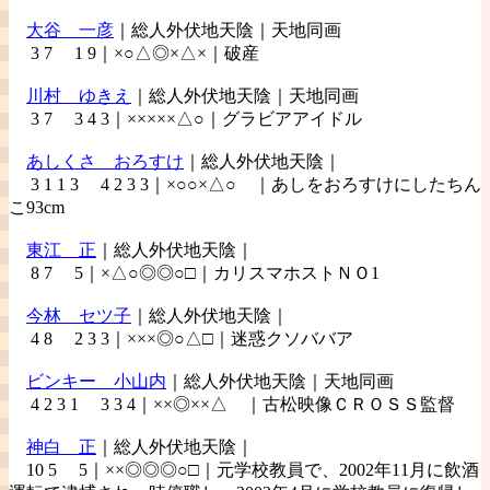
大谷
一彦
｜総人外伏地天陰｜天地同画
3 7 1 9｜×○△◎×△×｜破産
川村
ゆきえ
｜総人外伏地天陰｜天地同画
3 7 3 4 3｜×××××△○｜グラビアアイドル
あしくさ
おろすけ
｜総人外伏地天陰｜
3 1 1 3 4 2 3 3｜×○○×△○ ｜あしをおろすけにしたちん
こ93cm
東江
正
｜総人外伏地天陰｜
8 7 5｜×△○◎◎○□｜カリスマホストＮＯ1
今林
セツ子
｜総人外伏地天陰｜
4 8 2 3 3｜×××◎○△□｜迷惑クソババア
ビンキー
小山内
｜総人外伏地天陰｜天地同画
4 2 3 1 3 3 4｜××◎××△ ｜古松映像ＣＲＯＳＳ監督
神白
正
｜総人外伏地天陰｜
10 5 5｜××◎◎◎○□｜元学校教員で、2002年11月に飲酒