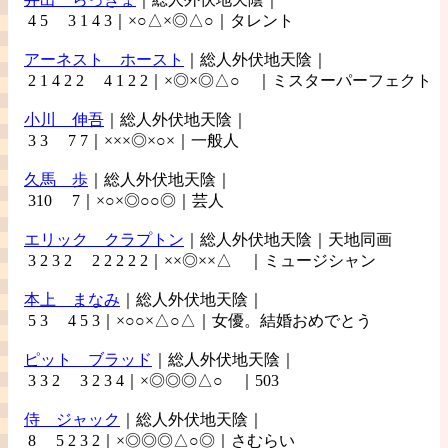
4 5 3 1 4 3｜×○△×◎△○｜タレント
アーネスト
ホースト
｜総人外伏地天陰｜
2 1 4 2 2 4 1 2 2｜×◎×◎△○ ｜ミスターパーフェクト
小川
伸吾
｜総人外伏地天陰｜
3 3 7 7｜×××◎×○×｜一般人
久馬
歩
｜総人外伏地天陰｜
310 7｜×○×◎○○◎｜芸人
エリック
クラプトン
｜総人外伏地天陰｜天地同画
3 2 3 2 2 2 2 2 2｜××◎××△ ｜ミュージシャン
本上
まなみ
｜総人外伏地天陰｜
5 3 4 5 3｜×○○×△○△｜女優。結婚おめでとう
ピット
ブラッド
｜総人外伏地天陰｜
3 3 2 3 2 3 4｜×◎◎◎△○ ｜503
侍
ジャック
｜総人外伏地天陰｜
8 5 2 3 2｜×◎◎◎△○◎｜さむらい