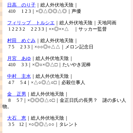
日高
のり子
｜総人外伏地天陰｜
410 1 2 3｜×◎△◎◎△◎｜声優
フィリップ
トルシエ
｜総人外伏地天陰｜天地同画
1 2 2 3 2 2 2 3 3｜××◎××△ ｜サッカー監督
村田
めぐみ
｜総人外伏地天陰｜
7 5 2 3 3｜×○○◎○△△｜メロン記念日
月宮
あゆ
｜総人外伏地天陰｜
410 3 3｜×◎○×◎△□｜たいやき泥棒
中村
主水
｜総人外伏地天陰｜
4 7 5 4｜×△○◎△○□｜必殺仕事人
金
正男
｜総人外伏地天陰｜
8 5 7｜×◎◎◎△○□｜金正日氏の長男？ 謎の多い人
物。
大石
恵
｜総人外伏地天陰｜
3 5 12｜×○◎◎△○○｜タレント