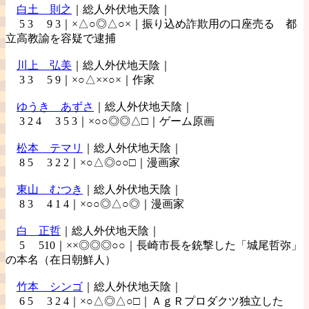
白土
則之
｜総人外伏地天陰｜
5 3 9 3｜×△○◎△○×｜振り込め詐欺用の口座売る 都
立高教諭を容疑で逮捕
川上
弘美
｜総人外伏地天陰｜
3 3 5 9｜×○△××○×｜作家
ゆうき
あずさ
｜総人外伏地天陰｜
3 2 4 3 5 3｜×○○◎◎△□｜ゲーム原画
松本
テマリ
｜総人外伏地天陰｜
8 5 3 2 2｜×○△◎○○□｜漫画家
東山
むつき
｜総人外伏地天陰｜
8 3 4 1 4｜×○○◎△○◎｜漫画家
白
正哲
｜総人外伏地天陰｜
5 510｜××◎◎◎○○｜長崎市長を銃撃した「城尾哲弥」
の本名（在日朝鮮人）
竹本
シンゴ
｜総人外伏地天陰｜
6 5 3 2 4｜×○△◎△○□｜ＡｇＲプロダクツ独立した