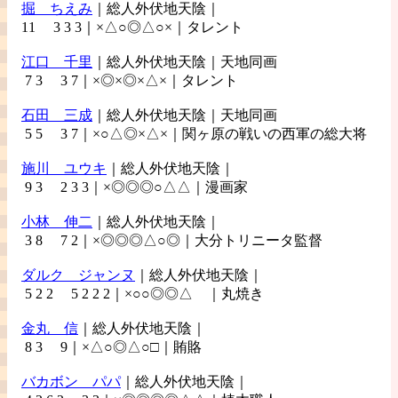
掘
ちえみ
｜総人外伏地天陰｜
11 3 3 3｜×△○◎△○×｜タレント
江口
千里
｜総人外伏地天陰｜天地同画
7 3 3 7｜×◎×◎×△×｜タレント
石田
三成
｜総人外伏地天陰｜天地同画
5 5 3 7｜×○△◎×△×｜関ヶ原の戦いの西軍の総大将
施川
ユウキ
｜総人外伏地天陰｜
9 3 2 3 3｜×◎◎◎○△△｜漫画家
小林
伸二
｜総人外伏地天陰｜
3 8 7 2｜×◎◎◎△○◎｜大分トリニータ監督
ダルク
ジャンヌ
｜総人外伏地天陰｜
5 2 2 5 2 2 2｜×○○◎◎△ ｜丸焼き
金丸
信
｜総人外伏地天陰｜
8 3 9｜×△○◎△○□｜賄賂
バカボン
パパ
｜総人外伏地天陰｜