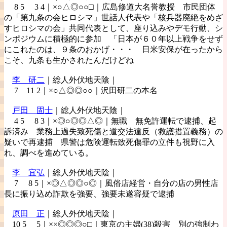
8 5 3 4｜×○△◎○○□｜広島修道大名誉教授 市民団体
の「第九条の会ヒロシマ」世話人代表や「核兵器廃絶をめざ
すヒロシマの会」共同代表として、座り込みやデモ行動、シ
ンポジウムに積極的に参加 「日本が６０年以上戦争をせず
にこれたのは、９条のおかげ・・・ 日米安保が在ったから
こそ、九条も生かされたんだけどね
李
研二
｜総人外伏地天陰｜
7 11 2｜×○△◎◎○○｜沢田研二の本名
戸田
固士
｜総人外伏地天陰｜
4 5 8 3｜×◎○◎◎△◎｜無職 無免許運転で逮捕、起
訴済み 業務上過失致死傷と道交法違反（救護措置義務）の
疑いで再逮捕 県警は危険運転致死傷罪の立件も視野に入
れ、調べを進めている。
李
宜弘
｜総人外伏地天陰｜
7 8 5｜×◎△◎◎○◎｜風俗店経営・自分の店の男性店
長に振り込め詐欺を強要、強要未遂容疑で逮捕
原田
正
｜総人外伏地天陰｜
10 5 5｜××◎◎◎○□｜東京の主婦(38)殺害 別の強制わ