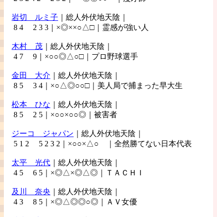
岩切
ルミ子
｜総人外伏地天陰｜
8 4 2 3 3｜×◎××○△□｜霊感が強い人
木村
茂
｜総人外伏地天陰｜
4 7 9｜×○○◎△○□｜プロ野球選手
金田
大介
｜総人外伏地天陰｜
8 5 3 4｜×○△◎○○□｜美人局で捕まった早大生
松本
ひな
｜総人外伏地天陰｜
8 5 2 5｜×○○×○○◎｜被害者
ジーコ
ジャパン
｜総人外伏地天陰｜
5 1 2 5 2 3 2｜×○○×△○ ｜全然勝てない日本代表
太平
光代
｜総人外伏地天陰｜
4 5 6 5｜×◎△×◎△◎｜ＴＡＣＨＩ
及川
奈央
｜総人外伏地天陰｜
4 3 8 5｜×◎△◎◎○◎｜ＡＶ女優