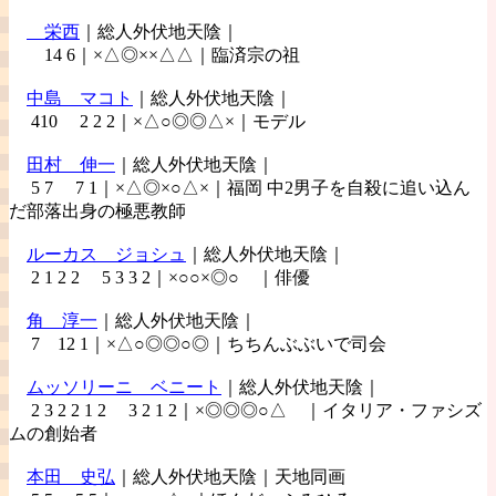
栄西
｜総人外伏地天陰｜
14 6｜×△◎××△△｜臨済宗の祖
中島
マコト
｜総人外伏地天陰｜
410 2 2 2｜×△○◎◎△×｜モデル
田村
伸一
｜総人外伏地天陰｜
5 7 7 1｜×△◎×○△×｜福岡 中2男子を自殺に追い込ん
だ部落出身の極悪教師
ルーカス
ジョシュ
｜総人外伏地天陰｜
2 1 2 2 5 3 3 2｜×○○×◎○ ｜俳優
角
淳一
｜総人外伏地天陰｜
7 12 1｜×△○◎◎○◎｜ちちんぶぶいで司会
ムッソリーニ
ベニート
｜総人外伏地天陰｜
2 3 2 2 1 2 3 2 1 2｜×◎◎◎○△ ｜イタリア・ファシズ
ムの創始者
本田
史弘
｜総人外伏地天陰｜天地同画