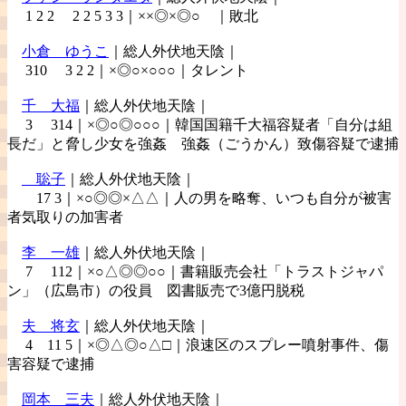
1 2 2 2 2 5 3 3｜××◎×◎○ ｜敗北
小倉
ゆうこ
｜総人外伏地天陰｜
310 3 2 2｜×◎○×○○○｜タレント
千
大福
｜総人外伏地天陰｜
3 314｜×◎○◎○○○｜韓国国籍千大福容疑者「自分は組
長だ」と脅し少女を強姦 強姦（ごうかん）致傷容疑で逮捕
聡子
｜総人外伏地天陰｜
17 3｜×○◎◎×△△｜人の男を略奪、いつも自分が被害
者気取りの加害者
李
一雄
｜総人外伏地天陰｜
7 112｜×○△◎◎○○｜書籍販売会社「トラストジャパ
ン」（広島市）の役員 図書販売で3億円脱税
夫
将玄
｜総人外伏地天陰｜
4 11 5｜×◎△◎○△□｜浪速区のスプレー噴射事件、傷
害容疑で逮捕
岡本
三夫
｜総人外伏地天陰｜