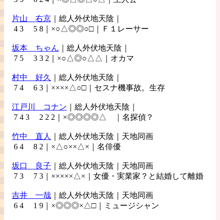
片山
右京
｜総人外伏地天陰｜
4 3 5 8｜×○△◎◎○□｜Ｆ１レーサー
坂本
ちゃん
｜総人外伏地天陰｜
7 5 3 3 2｜×○△◎○△△｜オカマ
村中
好久
｜総人外伏地天陰｜
7 4 6 3｜××××△○□｜セスナ機事故。生存
江戸川
コナン
｜総人外伏地天陰｜
7 4 3 2 2 2｜×◎◎◎◎△ ｜名探偵？
竹中
直人
｜総人外伏地天陰｜天地同画
6 4 8 2｜×△○××△×｜名俳優
坂口
良子
｜総人外伏地天陰｜天地同画
7 3 7 3｜×××××△×｜女優・実業家？と結婚して離婚
吉井
一哉
｜総人外伏地天陰｜天地同画
6 4 1 9｜×◎◎◎×△□｜ミュージシャン