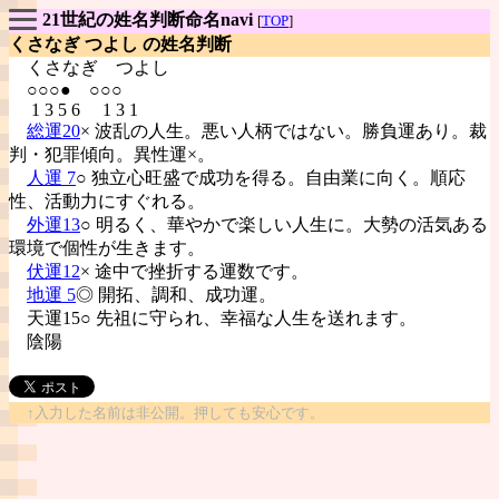
21世紀の姓名判断命名navi
[
TOP
]
くさなぎ つよし の姓名判断
くさなぎ
つよし
○○○● ○○○
1 3 5 6 1 3 1
総運20
× 波乱の人生。悪い人柄ではない。勝負運あり。裁
判・犯罪傾向。異性運×。
人運 7
○ 独立心旺盛で成功を得る。自由業に向く。順応
性、活動力にすぐれる。
外運13
○ 明るく、華やかで楽しい人生に。大勢の活気ある
環境で個性が生きます。
伏運12
× 途中で挫折する運数です。
地運 5
◎ 開拓、調和、成功運。
天運15○ 先祖に守られ、幸福な人生を送れます。
陰陽
↑入力した名前は非公開。押しても安心です。