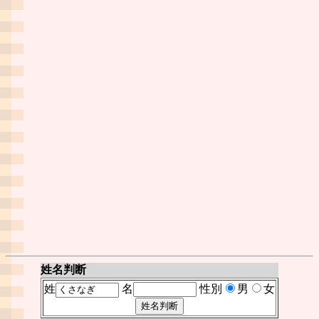
姓名判断
姓
名
性別
男
女