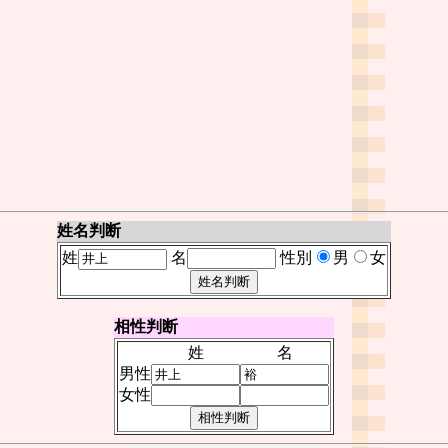
姓名判断
姓
名
性別
男
女
相性判断
姓
名
男性
女性