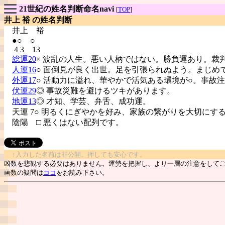
21世紀の姓名判断命名navi
[
TOP
]
井上 裕 の姓名判断
井上
裕
●○ ○
4 3 13
総運20
× 波乱の人生。悪い人柄ではない。勝負運あり。裁
人運16
○ 面倒見が良く出世。足を引張られぬよう。まじめ
外運17
○ 活動力に溢れ、華やかで活気ある環境が○。事故
伏運29
◎ 事故災難を避けるツキがあります。
地運13
◎ 才知、学芸、弁舌、成功運。
天運 7○ 明るくにぎやかを好み、家族の繋がりを大切にす
陰陽
□ 悪くはない配列です。
↑入力した名前は非公開。押しても安心です。
凶数を悲観する必要はありません。運勢を把握し、より一層の注意をして
画数の疑問は
ココ
をお読み下さい。