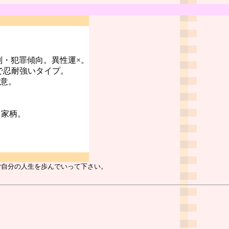
判・犯罪傾向。異性運×。
で忍耐強いタイプ。
注意。
る家柄。
ご自分の人生を歩んでいって下さい。