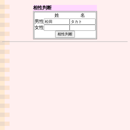
相性判断
姓
名
男性
女性