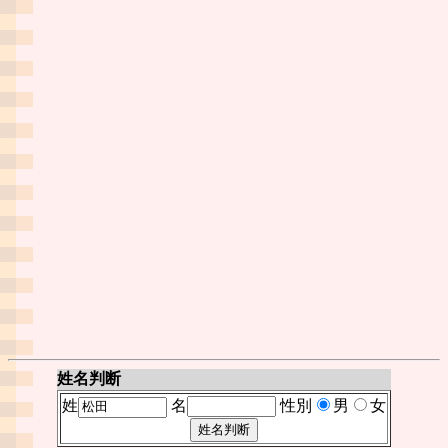
姓名判断
姓
名
性別
男
女