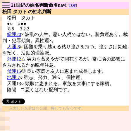
21世紀の姓名判断命名navi
[
TOP
]
松田 タカト の姓名判断
松田
タカト
●○ ○●●
8 5 3 2 2
総運20
× 波乱の人生。悪い人柄ではない。勝負運あり。裁
判・犯罪傾向。異性運×。
人運 8
○ 困難を乗り越える粘り強さを持つ。強引さは災難
を招く。活動的理論派。
外運12
△ 実力を蓄えやがて開花するが、常に負の影響に
さらされるため晩年注意。
伏運15
◎ 良い家庭と友人に恵まれ成長します。
地運 7
○ 強志、努力、独立、個性運。
天運13○ 頭脳に恵まれる。家族を大事にする家柄。
陰陽
□ 悪くはない配列です。
↑入力した名前は非公開。押しても安心です。