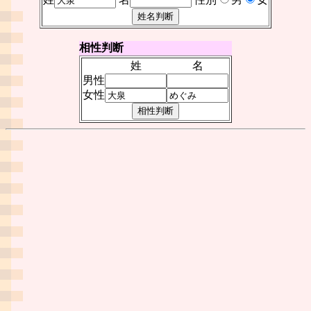
相性判断
姓
名
男性
女性