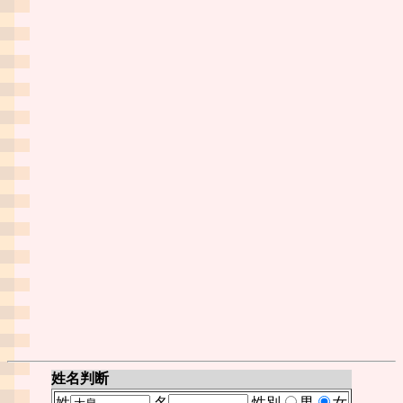
姓名判断
姓
名
性別
男
女