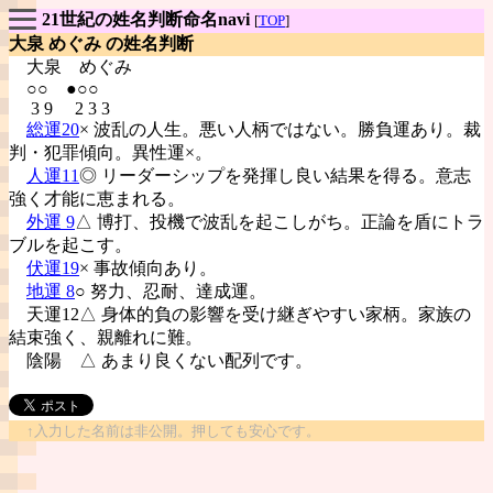
21世紀の姓名判断命名navi
[
TOP
]
大泉 めぐみ の姓名判断
大泉
めぐみ
○○ ●○○
3 9 2 3 3
総運20
× 波乱の人生。悪い人柄ではない。勝負運あり。裁
判・犯罪傾向。異性運×。
人運11
◎ リーダーシップを発揮し良い結果を得る。意志
強く才能に恵まれる。
外運 9
△ 博打、投機で波乱を起こしがち。正論を盾にトラ
ブルを起こす。
伏運19
× 事故傾向あり。
地運 8
○ 努力、忍耐、達成運。
天運12△ 身体的負の影響を受け継ぎやすい家柄。家族の
結束強く、親離れに難。
陰陽
△ あまり良くない配列です。
↑入力した名前は非公開。押しても安心です。