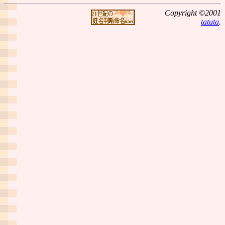
Copyright ©2001
tatuta
.