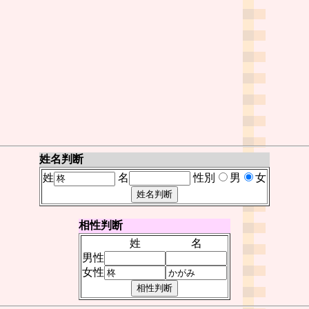
姓名判断
姓
名
性別
男
女
相性判断
姓
名
男性
女性