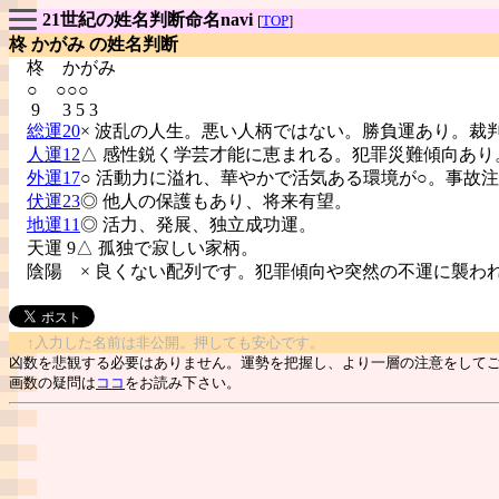
21世紀の姓名判断命名navi
[
TOP
]
柊 かがみ の姓名判断
柊
かがみ
○ ○○○
9 3 5 3
総運20
× 波乱の人生。悪い人柄ではない。勝負運あり。裁
人運12
△ 感性鋭く学芸才能に恵まれる。犯罪災難傾向あり
外運17
○ 活動力に溢れ、華やかで活気ある環境が○。事故
伏運23
◎ 他人の保護もあり、将来有望。
地運11
◎ 活力、発展、独立成功運。
天運 9△ 孤独で寂しい家柄。
陰陽
× 良くない配列です。犯罪傾向や突然の不運に襲わ
↑入力した名前は非公開。押しても安心です。
凶数を悲観する必要はありません。運勢を把握し、より一層の注意をして
画数の疑問は
ココ
をお読み下さい。