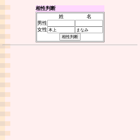
相性判断
姓
名
男性
女性