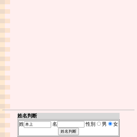
姓名判断
姓
名
性別
男
女