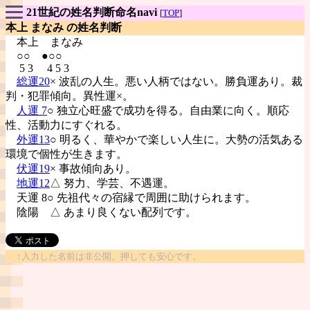
21世紀の姓名判断命名navi
[
TOP
]
本上 まなみ の姓名判断
本上
まなみ
○○ ●○○
5 3 4 5 3
総運20
× 波乱の人生。悪い人柄ではない。勝負運あり。裁
判・犯罪傾向。異性運×。
人運 7
○ 独立心旺盛で成功を得る。自由業に向く。順応
性、活動力にすぐれる。
外運13
○ 明るく、華やかで楽しい人生に。大勢の活気ある
環境で個性が生きます。
伏運19
× 事故傾向あり。
地運12
△ 努力、学芸、不遇運。
天運 8○ 先祖代々の宿縁で周囲に助けられます。
陰陽
△ あまり良くない配列です。
↑入力した名前は非公開。押しても安心です。