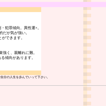
判・犯罪傾向。異性運×。
的だが気が強い。
とができます。
。
束強く、親離れに難。
れる傾向があります。
ご自分の人生を歩んでいって下さい。