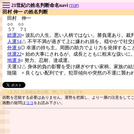
21世紀の姓名判断命名navi
[
TOP
]
田村 伸一 の姓名判断
田村
伸一
○○ ○○
5 7 7 1
総運20
× 波乱の人生。悪い人柄ではない。勝負運あり。裁
人運14
△ 不平不満が過ぎて上に嫌われ損を。穏やかで社交
外運 6
◎ 幸運の持ち主。周囲の助力でより力を発揮するこ
伏運22
× 始め大事にされるが、成長とともに粗末な扱いに
地運 8
○ 努力、忍耐、達成運。
天運12△ 身体的負の影響を受け継ぎやすい家柄。家族の結
陰陽
× 良くない配列です。犯罪傾向や突然の不運に襲わ
↑入力した名前は非公開。押しても安心です。
凶数を悲観する必要はありません。運勢を把握し、より一層の注意をして
画数の疑問は
ココ
をお読み下さい。