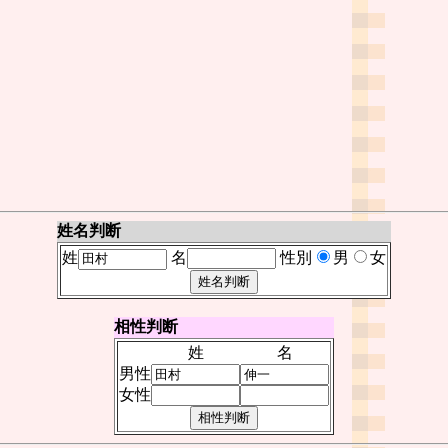
姓名判断
姓
名
性別
男
女
相性判断
姓
名
男性
女性