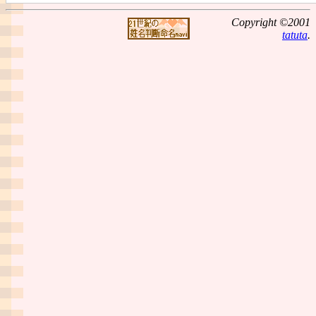
Copyright ©2001
tatuta
.