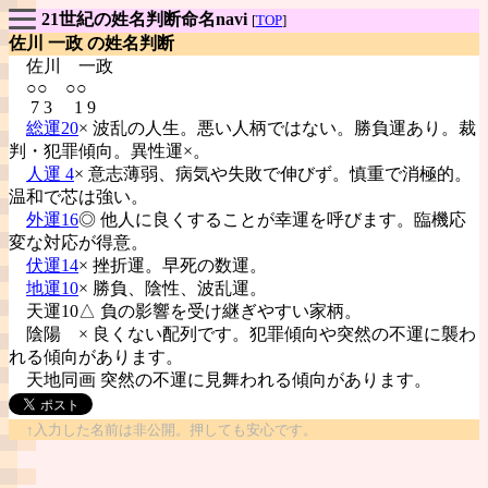
21世紀の姓名判断命名navi
[
TOP
]
佐川 一政 の姓名判断
佐川
一政
○○ ○○
7 3 1 9
総運20
× 波乱の人生。悪い人柄ではない。勝負運あり。裁
判・犯罪傾向。異性運×。
人運 4
× 意志薄弱、病気や失敗で伸びず。慎重で消極的。
温和で芯は強い。
外運16
◎ 他人に良くすることが幸運を呼びます。臨機応
変な対応が得意。
伏運14
× 挫折運。早死の数運。
地運10
× 勝負、陰性、波乱運。
天運10△ 負の影響を受け継ぎやすい家柄。
陰陽
× 良くない配列です。犯罪傾向や突然の不運に襲わ
れる傾向があります。
天地同画 突然の不運に見舞われる傾向があります。
↑入力した名前は非公開。押しても安心です。