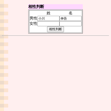
相性判断
姓
名
男性
女性