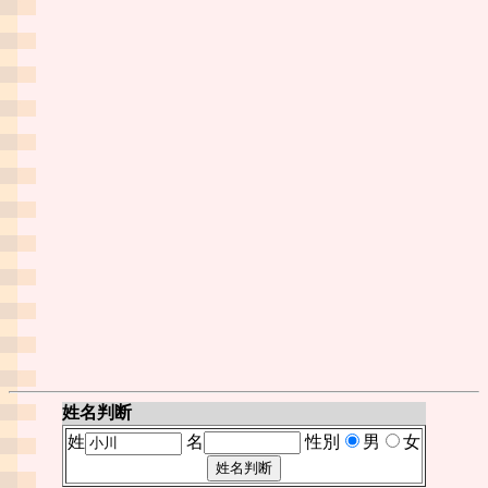
姓名判断
姓
名
性別
男
女