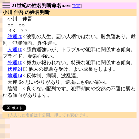
21世紀の姓名判断命名navi
[
TOP
]
小川 伸吾 の姓名判断
小川
伸吾
○○ ○○
3 3 7 7
総運20
× 波乱の人生。悪い人柄ではない。勝負運あり。裁
判・犯罪傾向。異性運×。
人運10
× 勝負運強いが、トラブルや犯罪に関係する傾向。
プライド、虚栄心強い。
外運10
× 努力が報われない。特殊な犯罪に関係する傾向。
伏運24
◎ 他人の援助を受け、よい成長をします。
地運14
× 反体制、病弱、波乱運。
天運 6○ 思いやりがあり、逆境にも強い家柄。
陰陽
× 良くない配列です。犯罪傾向や突然の不運に襲わ
れる傾向があります。
↑入力した名前は非公開。押しても安心です。