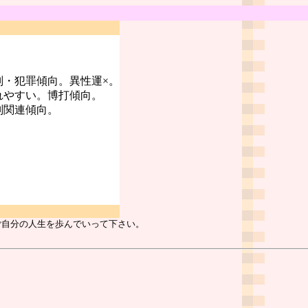
判・犯罪傾向。異性運×。
れやすい。博打傾向。
判関連傾向。
ご自分の人生を歩んでいって下さい。