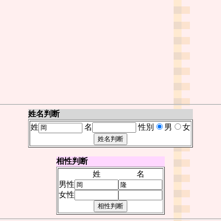
姓名判断
姓
名
性別
男
女
相性判断
姓
名
男性
女性