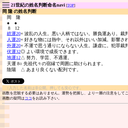
21世紀の姓名判断命名navi
[
TOP
]
岡 隆 の姓名判断
岡
隆
● ●
8 12
総運20
× 波乱の人生。悪い人柄ではない。勝負運あり。裁
人運20
× 好きな物には熱中、それ以外はいい加減。影響さ
外運20
× 不運で思う通りにならない人生。謙虚に。犯罪裁
伏運32
◎ よい環境で成長できます。
地運12
△ 努力、学芸、不遇運。
天運 8○ 先祖代々の宿縁で周囲に助けられます。
陰陽
△ あまり良くない配列です。
↑入力した名前は非公開。押しても安心です。
凶数を悲観する必要はありません。運勢を把握し、より一層の注意をして
画数の疑問は
ココ
をお読み下さい。