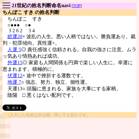
21世紀の姓名判断命名navi
[
TOP
]
ちんぽこ すき の姓名判断
ちんぽこ
すき
○●●● ○●
3 2 6 2 3 4
総運20
× 波乱の人生。悪い人柄ではない。勝負運あり。裁
判・犯罪傾向。異性運×。
人運 5
◎ 責任感強く信頼される。自我の強さに注意。ムラ
ッ気あり情熱あれば成功。
外運15
◎ 家庭も人間関係も円満で楽しい人生に。幸運に
恵まれます。積極的に。
伏運12
× 途中で挫折する運数です。
地運 7
○ 強志、努力、独立、個性運。
天運13○ 頭脳に恵まれる。家族を大事にする家柄。
陰陽
□ 悪くはない配列です。
↑入力した名前は非公開。押しても安心です。