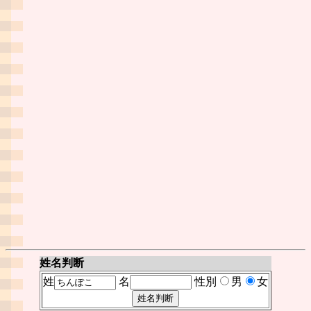
姓名判断
姓
名
性別
男
女