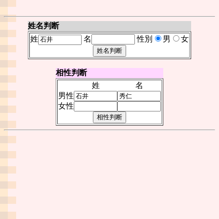
姓名判断
姓
名
性別
男
女
相性判断
姓
名
男性
女性