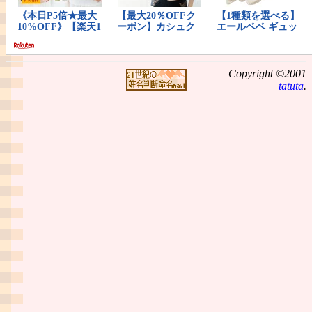
Copyright ©2001
tatuta
.