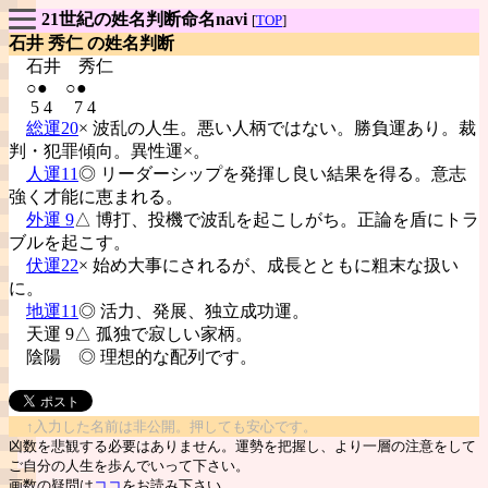
21世紀の姓名判断命名navi
[
TOP
]
石井 秀仁 の姓名判断
石井
秀仁
○● ○●
5 4 7 4
総運20
× 波乱の人生。悪い人柄ではない。勝負運あり。裁
判・犯罪傾向。異性運×。
人運11
◎ リーダーシップを発揮し良い結果を得る。意志
強く才能に恵まれる。
外運 9
△ 博打、投機で波乱を起こしがち。正論を盾にトラ
ブルを起こす。
伏運22
× 始め大事にされるが、成長とともに粗末な扱い
に。
地運11
◎ 活力、発展、独立成功運。
天運 9△ 孤独で寂しい家柄。
陰陽
◎ 理想的な配列です。
↑入力した名前は非公開。押しても安心です。
凶数を悲観する必要はありません。運勢を把握し、より一層の注意をして
ご自分の人生を歩んでいって下さい。
画数の疑問は
ココ
をお読み下さい。