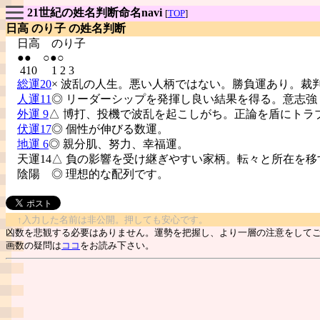
21世紀の姓名判断命名navi
[
TOP
]
日高 のり子 の姓名判断
日高
のり子
●● ○●○
410 1 2 3
総運20
× 波乱の人生。悪い人柄ではない。勝負運あり。裁
人運11
◎ リーダーシップを発揮し良い結果を得る。意志強
外運 9
△ 博打、投機で波乱を起こしがち。正論を盾にトラ
伏運17
◎ 個性が伸びる数運。
地運 6
◎ 親分肌、努力、幸福運。
天運14△ 負の影響を受け継ぎやすい家柄。転々と所在を移
陰陽
◎ 理想的な配列です。
↑入力した名前は非公開。押しても安心です。
凶数を悲観する必要はありません。運勢を把握し、より一層の注意をして
画数の疑問は
ココ
をお読み下さい。