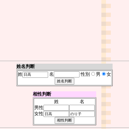
姓名判断
姓
名
性別
男
女
相性判断
姓
名
男性
女性