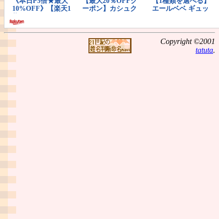
Copyright ©2001
tatuta
.