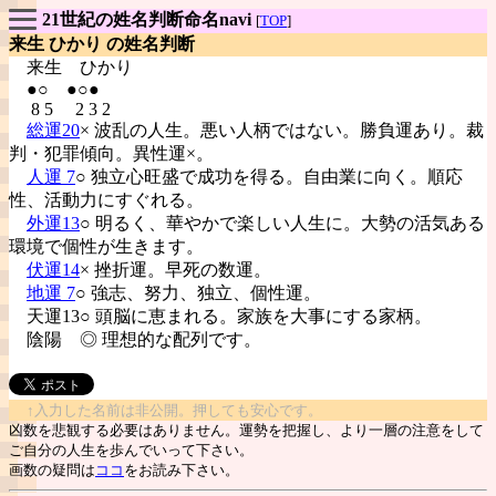
21世紀の姓名判断命名navi
[
TOP
]
来生 ひかり の姓名判断
来生
ひかり
●○ ●○●
8 5 2 3 2
総運20
× 波乱の人生。悪い人柄ではない。勝負運あり。裁
判・犯罪傾向。異性運×。
人運 7
○ 独立心旺盛で成功を得る。自由業に向く。順応
性、活動力にすぐれる。
外運13
○ 明るく、華やかで楽しい人生に。大勢の活気ある
環境で個性が生きます。
伏運14
× 挫折運。早死の数運。
地運 7
○ 強志、努力、独立、個性運。
天運13○ 頭脳に恵まれる。家族を大事にする家柄。
陰陽
◎ 理想的な配列です。
↑入力した名前は非公開。押しても安心です。
凶数を悲観する必要はありません。運勢を把握し、より一層の注意をして
ご自分の人生を歩んでいって下さい。
画数の疑問は
ココ
をお読み下さい。