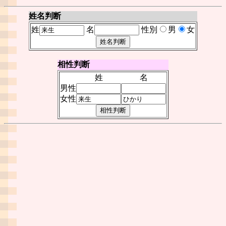
姓名判断
姓
名
性別
男
女
相性判断
姓
名
男性
女性