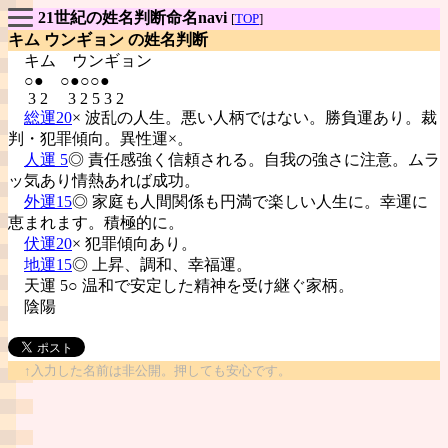
21世紀の姓名判断命名navi
[
TOP
]
キム ウンギョン の姓名判断
キム
ウンギョン
○● ○●○○●
3 2 3 2 5 3 2
総運20
× 波乱の人生。悪い人柄ではない。勝負運あり。裁
判・犯罪傾向。異性運×。
人運 5
◎ 責任感強く信頼される。自我の強さに注意。ムラ
ッ気あり情熱あれば成功。
外運15
◎ 家庭も人間関係も円満で楽しい人生に。幸運に
恵まれます。積極的に。
伏運20
× 犯罪傾向あり。
地運15
◎ 上昇、調和、幸福運。
天運 5○ 温和で安定した精神を受け継ぐ家柄。
陰陽
↑入力した名前は非公開。押しても安心です。