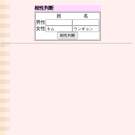
相性判断
姓
名
男性
女性