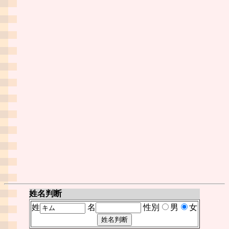
姓名判断
姓
名
性別
男
女