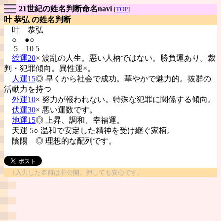
21世紀の姓名判断命名navi
[
TOP
]
叶 恭弘 の姓名判断
叶
恭弘
○ ●○
5 10 5
総運20
× 波乱の人生。悪い人柄ではない。勝負運あり。裁
判・犯罪傾向。異性運×。
人運15
◎ 早くから社会で成功。華やかで魅力的。抜群の
活動力を持つ
外運10
× 努力が報われない。特殊な犯罪に関係する傾向。
伏運30
× 悪い運数です。
地運15
◎ 上昇、調和、幸福運。
天運 5○ 温和で安定した精神を受け継ぐ家柄。
陰陽
◎ 理想的な配列です。
↑入力した名前は非公開。押しても安心です。