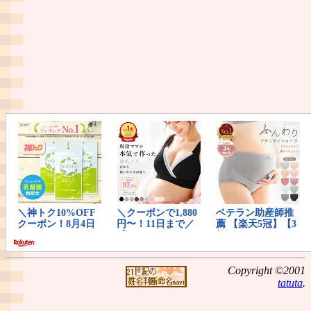
Copyright ©2001
tatuta
.