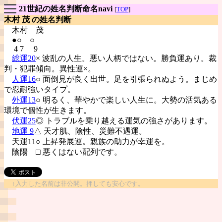
21世紀の姓名判断命名navi
[
TOP
]
木村 茂 の姓名判断
木村
茂
●○ ○
4 7 9
総運20
× 波乱の人生。悪い人柄ではない。勝負運あり。裁
判・犯罪傾向。異性運×。
人運16
○ 面倒見が良く出世。足を引張られぬよう。まじめ
で忍耐強いタイプ。
外運13
○ 明るく、華やかで楽しい人生に。大勢の活気ある
環境で個性が生きます。
伏運25
◎ トラブルを乗り越える運気の強さがあります。
地運 9
△ 天才肌、陰性、災難不遇運。
天運11○ 上昇発展運。親族の助力が幸運を。
陰陽
□ 悪くはない配列です。
↑入力した名前は非公開。押しても安心です。