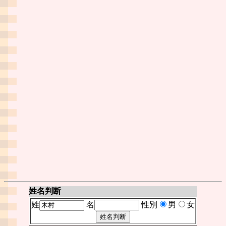
姓名判断
姓
名
性別
男
女