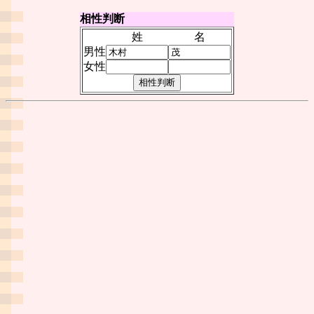
相性判断
姓
名
男性
女性