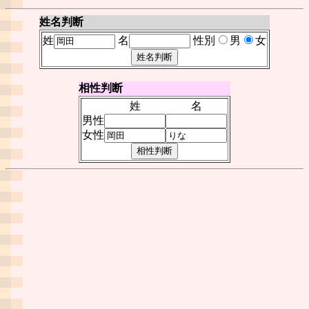
姓名判断
姓
名
性別
男
女
相性判断
姓
名
男性
女性