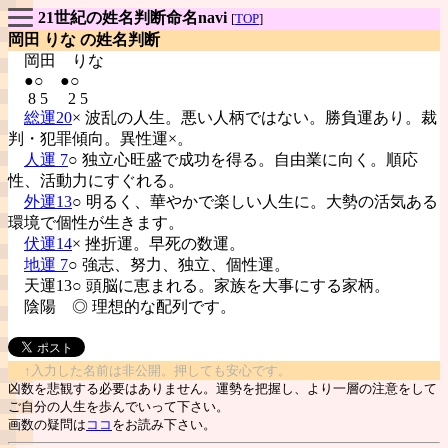
21世紀の姓名判断命名navi
[
TOP
]
岡田 りな の姓名判断
岡田
りな
●○ ●○
8 5 2 5
総運20
× 波乱の人生。悪い人柄ではない。勝負運あり。裁
判・犯罪傾向。異性運×。
人運 7
○ 独立心旺盛で成功を得る。自由業に向く。順応
性、活動力にすぐれる。
外運13
○ 明るく、華やかで楽しい人生に。大勢の活気ある
環境で個性が生きます。
伏運14
× 挫折運。早死の数運。
地運 7
○ 強志、努力、独立、個性運。
天運13○ 頭脳に恵まれる。家族を大事にする家柄。
陰陽
◎ 理想的な配列です。
↑入力した名前は非公開。押しても安心です。
凶数を悲観する必要はありません。運勢を把握し、より一層の注意をして
ご自分の人生を歩んでいって下さい。
画数の疑問は
ココ
をお読み下さい。