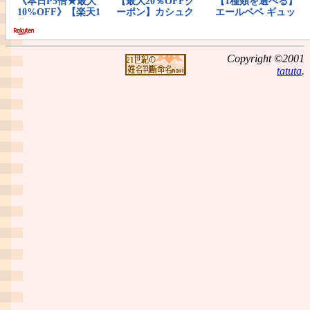
Copyright ©2001
tatuta
.