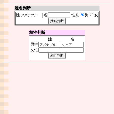
姓名判断
姓
名
性別
男
女
相性判断
姓
名
男性
女性