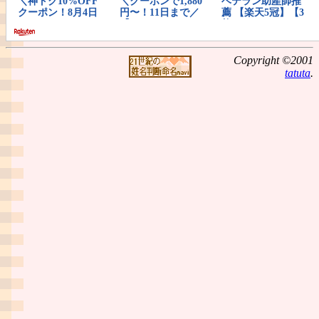
Copyright ©2001
tatuta
.