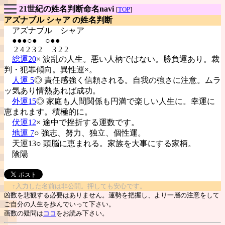
21世紀の姓名判断命名navi
[
TOP
]
アズナブル シャア の姓名判断
アズナブル
シャア
●●●○● ○●●
2 4 2 3 2 3 2 2
総運20
× 波乱の人生。悪い人柄ではない。勝負運あり。裁
判・犯罪傾向。異性運×。
人運 5
◎ 責任感強く信頼される。自我の強さに注意。ムラ
ッ気あり情熱あれば成功。
外運15
◎ 家庭も人間関係も円満で楽しい人生に。幸運に
恵まれます。積極的に。
伏運12
× 途中で挫折する運数です。
地運 7
○ 強志、努力、独立、個性運。
天運13○ 頭脳に恵まれる。家族を大事にする家柄。
陰陽
↑入力した名前は非公開。押しても安心です。
凶数を悲観する必要はありません。運勢を把握し、より一層の注意をして
ご自分の人生を歩んでいって下さい。
画数の疑問は
ココ
をお読み下さい。