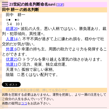
21世紀の姓名判断命名navi
[
TOP
]
田中 耕一 の姓名判断
田中
耕一
○● ●○
5 4 10 1
総運20
× 波乱の人生。悪い人柄ではない。勝負運あり。裁
判・犯罪傾向。異性運×。
人運14
△ 不平不満が過ぎて上に嫌われ損を。穏やかで社
交的だが気が強い。
外運 6
◎ 幸運の持ち主。周囲の助力でより力を発揮するこ
とができます。
伏運25
◎ トラブルを乗り越える運気の強さがあります。
地運11
◎ 活力、発展、独立成功運。
天運 9△ 孤独で寂しい家柄。
陰陽
□ 悪くはない配列です。
↑入力した名前は非公開。押しても安心です。
凶数を悲観する必要はありません。運勢を把握し、より一層の注意をして
ご自分の人生を歩んでいって下さい。
画数の疑問は
ココ
をお読み下さい。