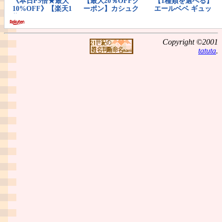
Copyright ©2001
tatuta
.