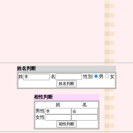
姓名判断
姓
名
性別
男
女
相性判断
姓
名
男性
女性