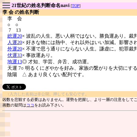
21世紀の姓名判断命名navi
[
TOP
]
李 会 の姓名判断
李
会
○ ○
7 13
総運20
× 波乱の人生。悪い人柄ではない。勝負運あり。裁
人運20
× 好きな物には熱中、それ以外はいい加減。影響さ
外運20
× 不運で思う通りにならない人生。謙虚に。犯罪裁
伏運33
× 事故運あり。
地運13
◎ 才知、学芸、弁舌、成功運。
天運 7○ 明るくにぎやかを好み、家族の繋がりを大切にす
陰陽
△ あまり良くない配列です。
↑入力した名前は非公開。押しても安心です。
凶数を悲観する必要はありません。運勢を把握し、より一層の注意をして
画数の疑問は
ココ
をお読み下さい。