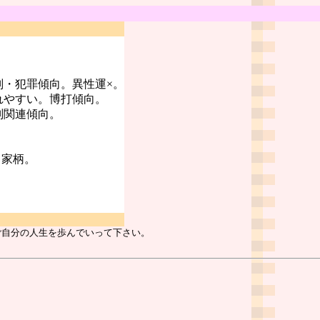
判・犯罪傾向。異性運×。
れやすい。博打傾向。
判関連傾向。
る家柄。
ご自分の人生を歩んでいって下さい。