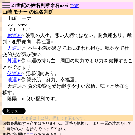
21世紀の姓名判断命名navi
[
TOP
]
山崎 モナー の姓名判断
山崎
モナー
○○ ○●○
311 3 2 1
総運20
× 波乱の人生。悪い人柄ではない。勝負運あり。裁
判・犯罪傾向。異性運×。
人運14
△ 不平不満が過ぎて上に嫌われ損を。穏やかで社
交的だが気が強い。
外運 6
◎ 幸運の持ち主。周囲の助力でより力を発揮するこ
とができます。
伏運20
× 犯罪傾向あり。
地運 6
◎ 親分肌、努力、幸福運。
天運14△ 負の影響を受け継ぎやすい家柄。転々と所在を
移す。
陰陽
○ 良い配列です。
↑入力した名前は非公開。押しても安心です。
凶数を悲観する必要はありません。運勢を把握し、より一層の注意をして
ご自分の人生を歩んでいって下さい。
画数の疑問は
ココ
をお読み下さい。