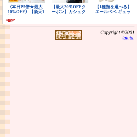
Copyright ©2001
tatuta
.