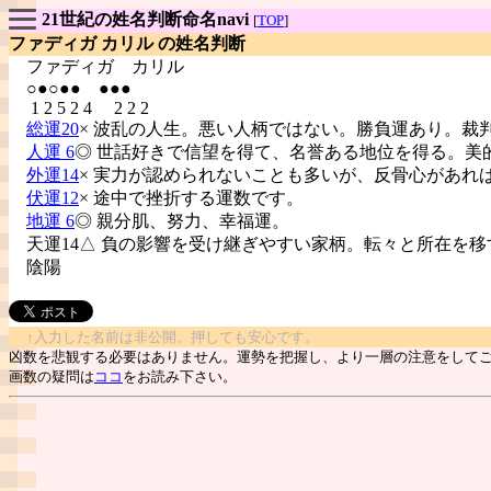
21世紀の姓名判断命名navi
[
TOP
]
ファディガ カリル の姓名判断
ファディガ
カリル
○●○●● ●●●
1 2 5 2 4 2 2 2
総運20
× 波乱の人生。悪い人柄ではない。勝負運あり。裁
人運 6
◎ 世話好きで信望を得て、名誉ある地位を得る。美
外運14
× 実力が認められないことも多いが、反骨心があれ
伏運12
× 途中で挫折する運数です。
地運 6
◎ 親分肌、努力、幸福運。
天運14△ 負の影響を受け継ぎやすい家柄。転々と所在を移
陰陽
↑入力した名前は非公開。押しても安心です。
凶数を悲観する必要はありません。運勢を把握し、より一層の注意をして
画数の疑問は
ココ
をお読み下さい。