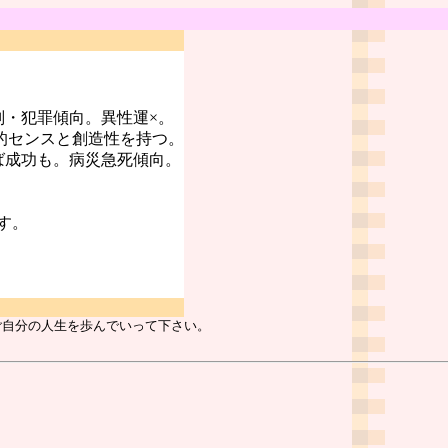
判・犯罪傾向。異性運×。
的センスと創造性を持つ。
ば成功も。病災急死傾向。
す。
ご自分の人生を歩んでいって下さい。