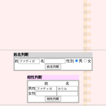
姓名判断
姓
名
性別
男
女
相性判断
姓
名
男性
女性