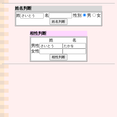
姓名判断
姓
名
性別
男
女
相性判断
姓
名
男性
女性