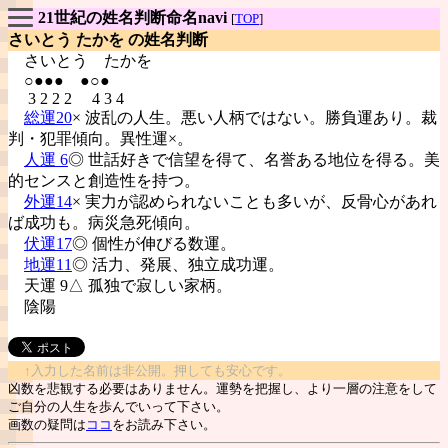
21世紀の姓名判断命名navi
[
TOP
]
さいとう たかを の姓名判断
さいとう
たかを
○●●● ●○●
3 2 2 2 4 3 4
総運20
× 波乱の人生。悪い人柄ではない。勝負運あり。裁
判・犯罪傾向。異性運×。
人運 6
◎ 世話好きで信望を得て、名誉ある地位を得る。美
的センスと創造性を持つ。
外運14
× 実力が認められないことも多いが、反骨心があれ
ば成功も。病災急死傾向。
伏運17
◎ 個性が伸びる数運。
地運11
◎ 活力、発展、独立成功運。
天運 9△ 孤独で寂しい家柄。
陰陽
↑入力した名前は非公開。押しても安心です。
凶数を悲観する必要はありません。運勢を把握し、より一層の注意をして
ご自分の人生を歩んでいって下さい。
画数の疑問は
ココ
をお読み下さい。