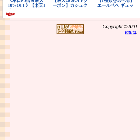
Copyright ©2001
tatuta
.