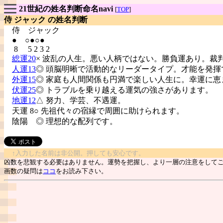
21世紀の姓名判断命名navi
[
TOP
]
侍 ジャック の姓名判断
侍
ジャック
● ○●○●
8 5 2 3 2
総運20
× 波乱の人生。悪い人柄ではない。勝負運あり。裁
人運13
◎ 頭脳明晰で活動的なリーダータイプ。才能を発揮
外運15
◎ 家庭も人間関係も円満で楽しい人生に。幸運に恵
伏運25
◎ トラブルを乗り越える運気の強さがあります。
地運12
△ 努力、学芸、不遇運。
天運 8○ 先祖代々の宿縁で周囲に助けられます。
陰陽
◎ 理想的な配列です。
↑入力した名前は非公開。押しても安心です。
凶数を悲観する必要はありません。運勢を把握し、より一層の注意をして
画数の疑問は
ココ
をお読み下さい。