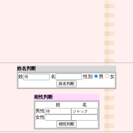
姓名判断
姓
名
性別
男
女
相性判断
姓
名
男性
女性