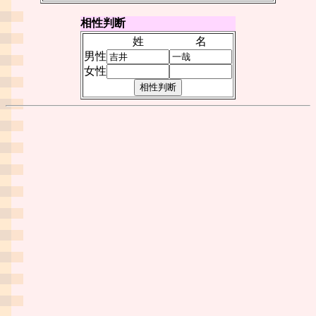
相性判断
姓
名
男性
女性