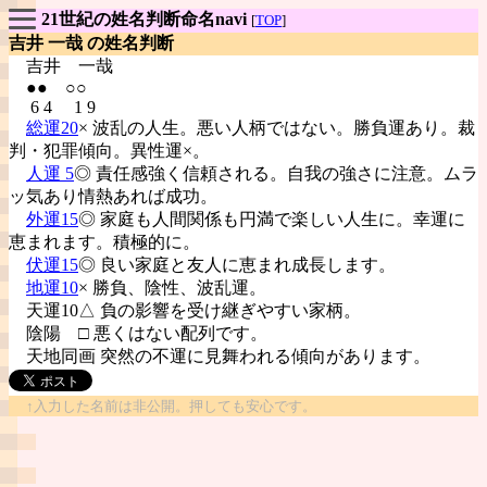
21世紀の姓名判断命名navi
[
TOP
]
吉井 一哉 の姓名判断
吉井
一哉
●● ○○
6 4 1 9
総運20
× 波乱の人生。悪い人柄ではない。勝負運あり。裁
判・犯罪傾向。異性運×。
人運 5
◎ 責任感強く信頼される。自我の強さに注意。ムラ
ッ気あり情熱あれば成功。
外運15
◎ 家庭も人間関係も円満で楽しい人生に。幸運に
恵まれます。積極的に。
伏運15
◎ 良い家庭と友人に恵まれ成長します。
地運10
× 勝負、陰性、波乱運。
天運10△ 負の影響を受け継ぎやすい家柄。
陰陽
□ 悪くはない配列です。
天地同画 突然の不運に見舞われる傾向があります。
↑入力した名前は非公開。押しても安心です。