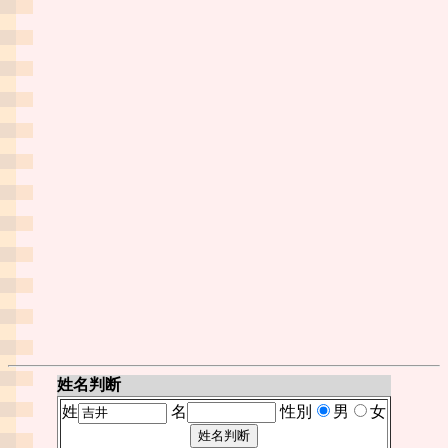
姓名判断
姓
名
性別
男
女