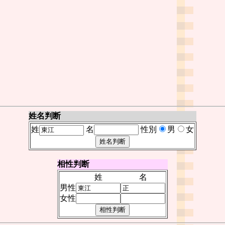
姓名判断
姓
名
性別
男
女
相性判断
姓
名
男性
女性