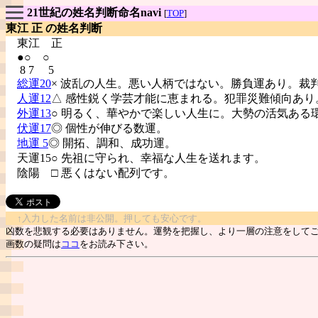
21世紀の姓名判断命名navi
[
TOP
]
東江 正 の姓名判断
東江
正
●○ ○
8 7 5
総運20
× 波乱の人生。悪い人柄ではない。勝負運あり。裁
人運12
△ 感性鋭く学芸才能に恵まれる。犯罪災難傾向あり
外運13
○ 明るく、華やかで楽しい人生に。大勢の活気ある
伏運17
◎ 個性が伸びる数運。
地運 5
◎ 開拓、調和、成功運。
天運15○ 先祖に守られ、幸福な人生を送れます。
陰陽
□ 悪くはない配列です。
↑入力した名前は非公開。押しても安心です。
凶数を悲観する必要はありません。運勢を把握し、より一層の注意をして
画数の疑問は
ココ
をお読み下さい。