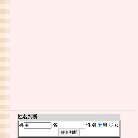
姓名判断
姓
名
性別
男
女