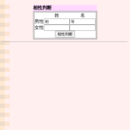
相性判断
姓
名
男性
女性