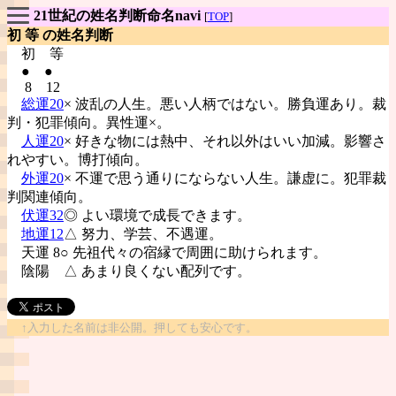
21世紀の姓名判断命名navi
[
TOP
]
初 等 の姓名判断
初
等
● ●
8 12
総運20
× 波乱の人生。悪い人柄ではない。勝負運あり。裁
判・犯罪傾向。異性運×。
人運20
× 好きな物には熱中、それ以外はいい加減。影響さ
れやすい。博打傾向。
外運20
× 不運で思う通りにならない人生。謙虚に。犯罪裁
判関連傾向。
伏運32
◎ よい環境で成長できます。
地運12
△ 努力、学芸、不遇運。
天運 8○ 先祖代々の宿縁で周囲に助けられます。
陰陽
△ あまり良くない配列です。
↑入力した名前は非公開。押しても安心です。