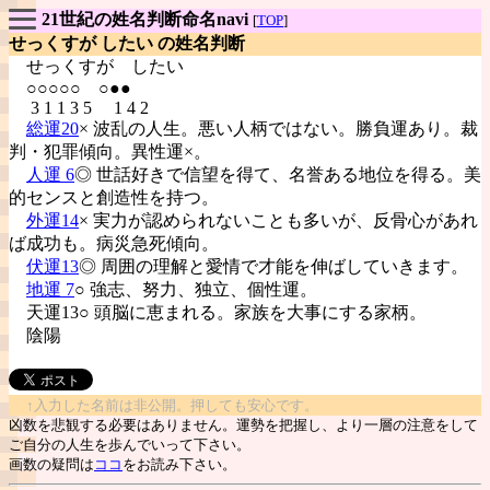
21世紀の姓名判断命名navi
[
TOP
]
せっくすが したい の姓名判断
せっくすが
したい
○○○○○ ○●●
3 1 1 3 5 1 4 2
総運20
× 波乱の人生。悪い人柄ではない。勝負運あり。裁
判・犯罪傾向。異性運×。
人運 6
◎ 世話好きで信望を得て、名誉ある地位を得る。美
的センスと創造性を持つ。
外運14
× 実力が認められないことも多いが、反骨心があれ
ば成功も。病災急死傾向。
伏運13
◎ 周囲の理解と愛情で才能を伸ばしていきます。
地運 7
○ 強志、努力、独立、個性運。
天運13○ 頭脳に恵まれる。家族を大事にする家柄。
陰陽
↑入力した名前は非公開。押しても安心です。
凶数を悲観する必要はありません。運勢を把握し、より一層の注意をして
ご自分の人生を歩んでいって下さい。
画数の疑問は
ココ
をお読み下さい。