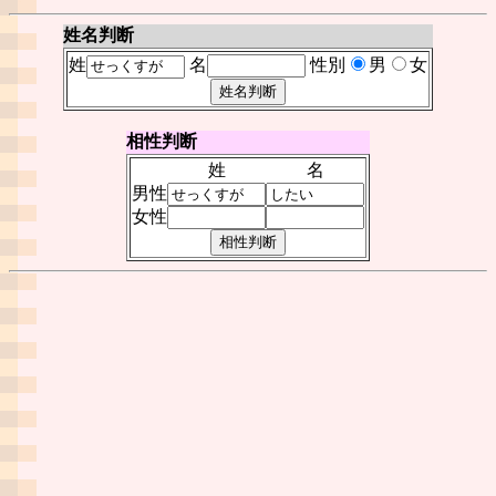
姓名判断
姓
名
性別
男
女
相性判断
姓
名
男性
女性