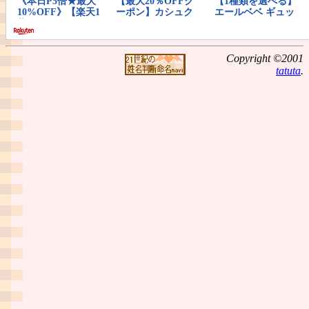
Copyright ©2001
tatuta
.