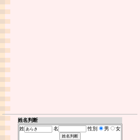
姓名判断
姓
名
性別
男
女