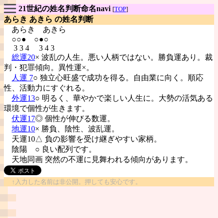
21世紀の姓名判断命名navi
[
TOP
]
あらき あきら の姓名判断
あらき
あきら
○○● ○●○
3 3 4 3 4 3
総運20
× 波乱の人生。悪い人柄ではない。勝負運あり。裁
判・犯罪傾向。異性運×。
人運 7
○ 独立心旺盛で成功を得る。自由業に向く。順応
性、活動力にすぐれる。
外運13
○ 明るく、華やかで楽しい人生に。大勢の活気ある
環境で個性が生きます。
伏運17
◎ 個性が伸びる数運。
地運10
× 勝負、陰性、波乱運。
天運10△ 負の影響を受け継ぎやすい家柄。
陰陽
○ 良い配列です。
天地同画 突然の不運に見舞われる傾向があります。
↑入力した名前は非公開。押しても安心です。