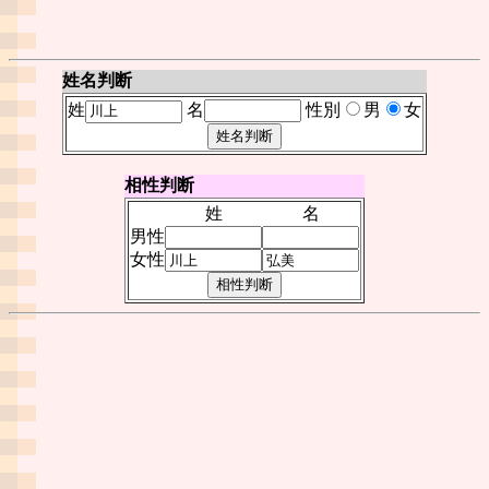
姓名判断
姓
名
性別
男
女
相性判断
姓
名
男性
女性