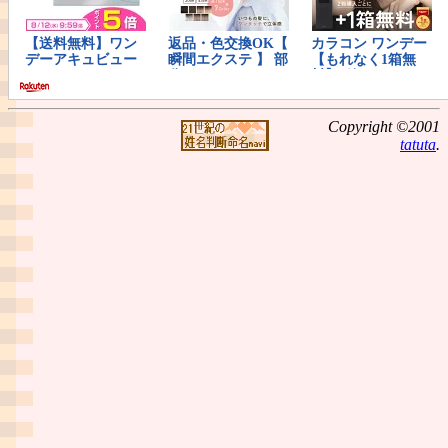
Copyright ©2001
tatuta
.