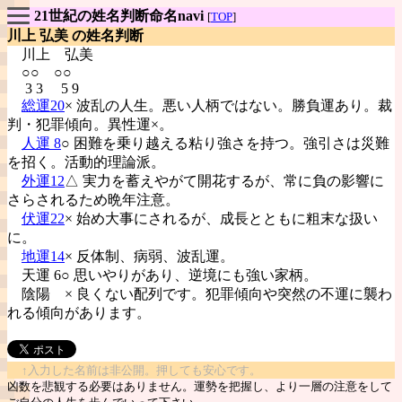
21世紀の姓名判断命名navi
[
TOP
]
川上 弘美 の姓名判断
川上
弘美
○○ ○○
3 3 5 9
総運20
× 波乱の人生。悪い人柄ではない。勝負運あり。裁
判・犯罪傾向。異性運×。
人運 8
○ 困難を乗り越える粘り強さを持つ。強引さは災難
を招く。活動的理論派。
外運12
△ 実力を蓄えやがて開花するが、常に負の影響に
さらされるため晩年注意。
伏運22
× 始め大事にされるが、成長とともに粗末な扱い
に。
地運14
× 反体制、病弱、波乱運。
天運 6○ 思いやりがあり、逆境にも強い家柄。
陰陽
× 良くない配列です。犯罪傾向や突然の不運に襲わ
れる傾向があります。
↑入力した名前は非公開。押しても安心です。
凶数を悲観する必要はありません。運勢を把握し、より一層の注意をして