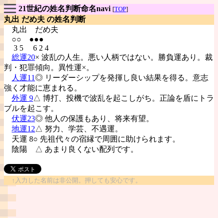
21世紀の姓名判断命名navi
[
TOP
]
丸出 だめ夫 の姓名判断
丸出
だめ夫
○○ ●●●
3 5 6 2 4
総運20
× 波乱の人生。悪い人柄ではない。勝負運あり。裁
判・犯罪傾向。異性運×。
人運11
◎ リーダーシップを発揮し良い結果を得る。意志
強く才能に恵まれる。
外運 9
△ 博打、投機で波乱を起こしがち。正論を盾にトラ
ブルを起こす。
伏運23
◎ 他人の保護もあり、将来有望。
地運12
△ 努力、学芸、不遇運。
天運 8○ 先祖代々の宿縁で周囲に助けられます。
陰陽
△ あまり良くない配列です。
↑入力した名前は非公開。押しても安心です。