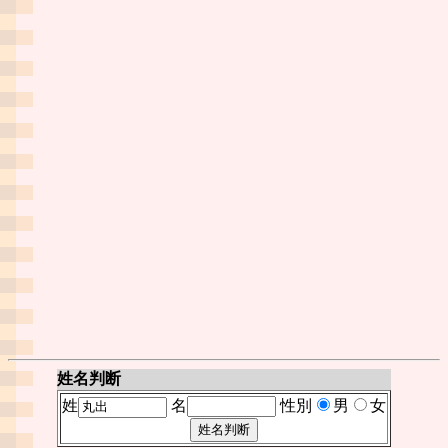
姓名判断
姓
名
性別
男
女