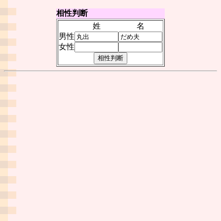
相性判断
姓
名
男性
女性