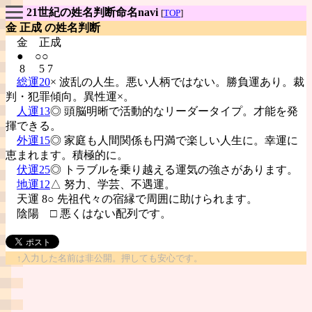
21世紀の姓名判断命名navi
[
TOP
]
金 正成 の姓名判断
金
正成
● ○○
8 5 7
総運20
× 波乱の人生。悪い人柄ではない。勝負運あり。裁
判・犯罪傾向。異性運×。
人運13
◎ 頭脳明晰で活動的なリーダータイプ。才能を発
揮できる。
外運15
◎ 家庭も人間関係も円満で楽しい人生に。幸運に
恵まれます。積極的に。
伏運25
◎ トラブルを乗り越える運気の強さがあります。
地運12
△ 努力、学芸、不遇運。
天運 8○ 先祖代々の宿縁で周囲に助けられます。
陰陽
□ 悪くはない配列です。
↑入力した名前は非公開。押しても安心です。