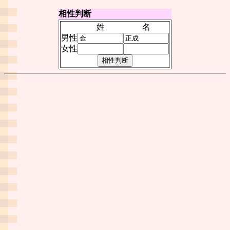
相性判断
姓
名
男性
女性