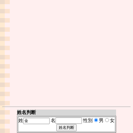
姓名判断
姓
名
性別
男
女