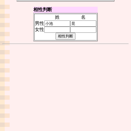
相性判断
姓
名
男性
女性