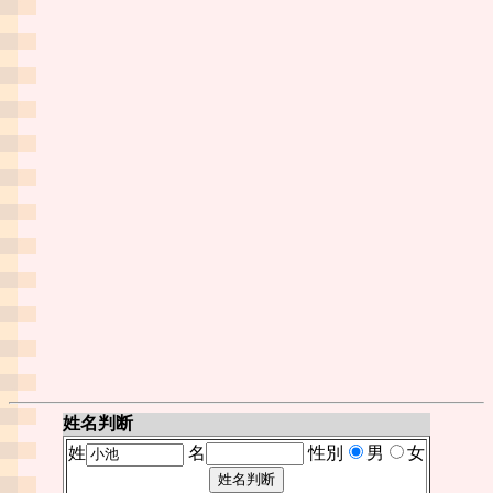
姓名判断
姓
名
性別
男
女