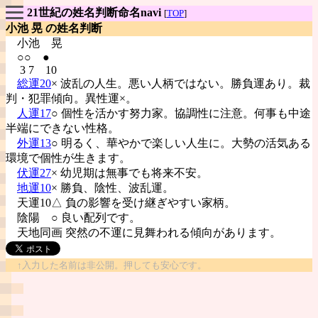
21世紀の姓名判断命名navi
[
TOP
]
小池 晃 の姓名判断
小池
晃
○○ ●
3 7 10
総運20
× 波乱の人生。悪い人柄ではない。勝負運あり。裁
判・犯罪傾向。異性運×。
人運17
○ 個性を活かす努力家。協調性に注意。何事も中途
半端にできない性格。
外運13
○ 明るく、華やかで楽しい人生に。大勢の活気ある
環境で個性が生きます。
伏運27
× 幼児期は無事でも将来不安。
地運10
× 勝負、陰性、波乱運。
天運10△ 負の影響を受け継ぎやすい家柄。
陰陽
○ 良い配列です。
天地同画 突然の不運に見舞われる傾向があります。
↑入力した名前は非公開。押しても安心です。