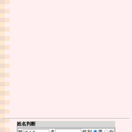
姓名判断
姓
名
性別
男
女