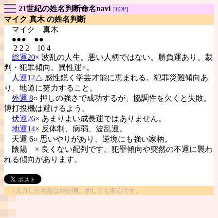
21世紀の姓名判断命名navi
[
TOP
]
マイク 真木 の姓名判断
マイク
真木
●●● ●●
2 2 2 10 4
総運20
× 波乱の人生。悪い人柄ではない。勝負運あり。裁
判・犯罪傾向。異性運×。
人運12
△ 感性鋭く学芸才能に恵まれる。犯罪災難傾向あ
り。地道に努力すること。
外運 8
○ 押しの強さで成功するが、協調性を欠くと失敗。
博打投機は避けるよう。
伏運26
× あまりよい成長運ではありません。
地運14
× 反体制、病弱、波乱運。
天運 6○ 思いやりがあり、逆境にも強い家柄。
陰陽
× 良くない配列です。犯罪傾向や突然の不運に襲わ
れる傾向があります。
↑入力した名前は非公開。押しても安心です。