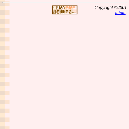
Copyright ©2001
tatuta
.