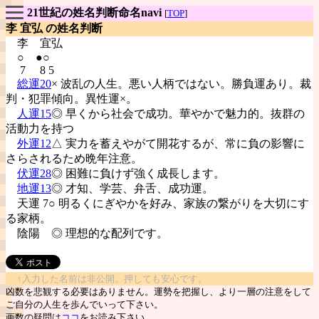
21世紀の姓名判断命名navi
[
TOP
]
李 宜弘 の姓名判断
李
宜弘
○ ●○
7 8 5
総運20
× 波乱の人生。悪い人柄ではない。勝負運あり。裁
判・犯罪傾向。異性運×。
人運15
◎ 早くから社会で成功。華やかで魅力的。抜群の
活動力を持つ
外運12
△ 実力を蓄えやがて開花するが、常に負の影響に
さらされるため晩年注意。
伏運28
◎ 困難に負けず強く成長します。
地運13
◎ 才知、学芸、弁舌、成功運。
天運 7○ 明るくにぎやかを好み、家族の繋がりを大切にす
る家柄。
陰陽
◎ 理想的な配列です。
↑入力した名前は非公開。押しても安心です。
凶数を悲観する必要はありません。運勢を把握し、より一層の注意をして
ご自分の人生を歩んでいって下さい。
画数の疑問は
ココ
をお読み下さい。