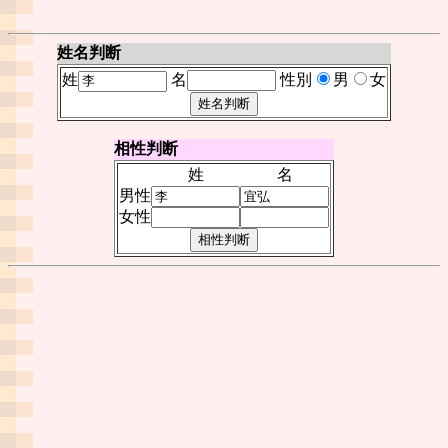
姓名判断
姓
名
性別
男
女
相性判断
姓
名
男性
女性