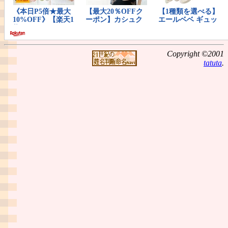
Copyright ©2001
tatuta
.