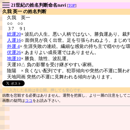
21世紀の姓名判断命名navi
[
TOP
]
久我 英一 の姓名判断
久我
英一
○○ ○○
3 7 9 1
総運20
× 波乱の人生。悪い人柄ではない。勝負運あり。裁
人運16
○ 面倒見が良く出世。足を引張られぬよう。まじめ
外運 4
× 生涯失敗の連続。繊細な感覚の持ち主で穏やかな
伏運26
× あまりよい成長運ではありません。
地運10
× 勝負、陰性、波乱運。
天運10△ 負の影響を受け継ぎやすい家柄。
陰陽
× 良くない配列です。犯罪傾向や突然の不運に襲わ
天地同画 突然の不運に見舞われる傾向があります。
↑入力した名前は非公開。押しても安心です。
凶数を悲観する必要はありません。運勢を把握し、より一層の注意をして
画数の疑問は
ココ
をお読み下さい。