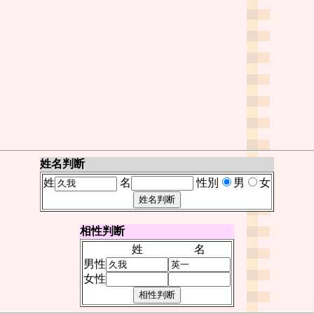
姓名判断
姓
名
性別
男
女
相性判断
姓
名
男性
女性