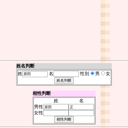
姓名判断
姓
名
性別
男
女
相性判断
姓
名
男性
女性