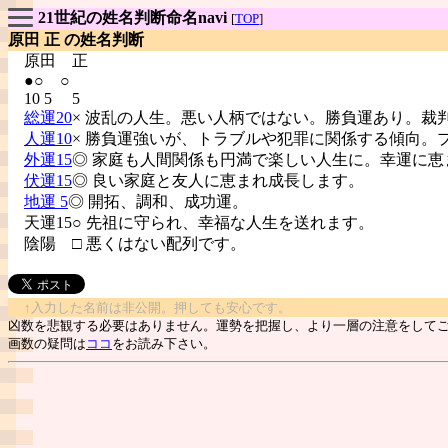
21世紀の姓名判断命名navi
[
TOP
]
原田 正 の姓名判断
原田
正
●○ ○
10 5 5
総運20
× 波乱の人生。悪い人柄ではない。勝負運あり。裁
人運10
× 勝負運強いが、トラブルや犯罪に関係する傾向。
外運15
◎ 家庭も人間関係も円満で楽しい人生に。幸運に恵
伏運15
◎ 良い家庭と友人に恵まれ成長します。
地運 5
◎ 開拓、調和、成功運。
天運15○ 先祖に守られ、幸福な人生を送れます。
陰陽
□ 悪くはない配列です。
↑入力した名前は非公開。押しても安心です。
凶数を悲観する必要はありません。運勢を把握し、より一層の注意をして
画数の疑問は
ココ
をお読み下さい。