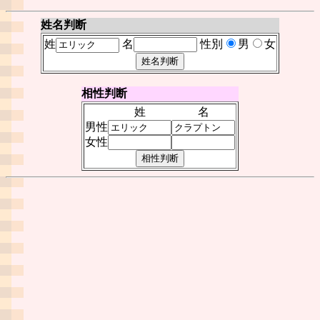
姓名判断
姓
名
性別
男
女
相性判断
姓
名
男性
女性