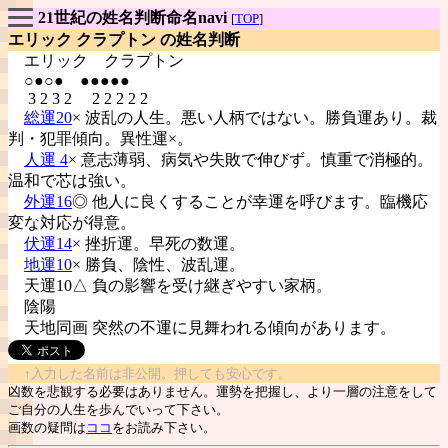
21世紀の姓名判断命名navi
[
TOP
]
エリック クラプトン の姓名判断
エリック
クラプトン
○●○● ●●●●●
3 2 3 2 2 2 2 2 2
総運20
× 波乱の人生。悪い人柄ではない。勝負運あり。裁
判・犯罪傾向。異性運×。
人運 4
× 意志薄弱、病気や失敗で伸びず。慎重で消極的。
温和で芯は強い。
外運16
◎ 他人に良くすることが幸運を呼びます。臨機応
変な対応が得意。
伏運14
× 挫折運。早死の数運。
地運10
× 勝負、陰性、波乱運。
天運10△ 負の影響を受け継ぎやすい家柄。
陰陽
天地同画 突然の不運に見舞われる傾向があります。
↑入力した名前は非公開。押しても安心です。
凶数を悲観する必要はありません。運勢を把握し、より一層の注意をして
ご自分の人生を歩んでいって下さい。
画数の疑問は
ココ
をお読み下さい。