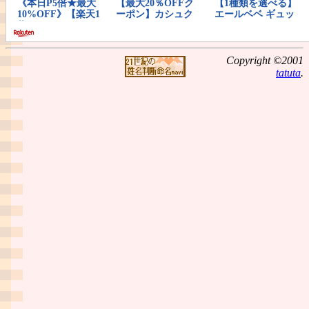
Copyright ©2001
tatuta
.