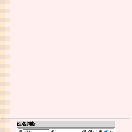
姓名判断
姓
名
性別
男
女