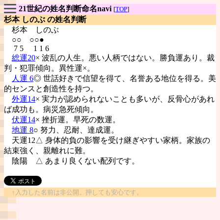
21世紀の姓名判断命名navi
[
TOP
]
杉本 しのぶ の姓名判断
杉本
しのぶ
○○ ○○●
7 5 1 1 6
総運20
× 波乱の人生。悪い人柄ではない。勝負運あり。裁
判・犯罪傾向。異性運×。
人運 6
◎ 世話好きで信望を得て、名誉ある地位を得る。美
的センスと創造性を持つ。
外運14
× 実力が認められないことも多いが、反骨心があれ
ば成功も。病災急死傾向。
伏運14
× 挫折運。早死の数運。
地運 8
○ 努力、忍耐、達成運。
天運12△ 身体的負の影響を受け継ぎやすい家柄。家族の
結束強く、親離れに難。
陰陽
△ あまり良くない配列です。
↑入力した名前は非公開。押しても安心です。