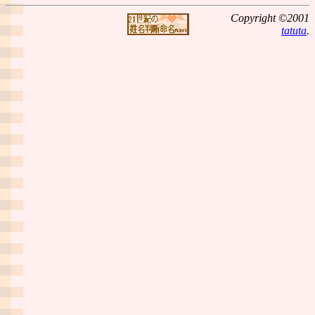
Copyright ©2001
tatuta
.