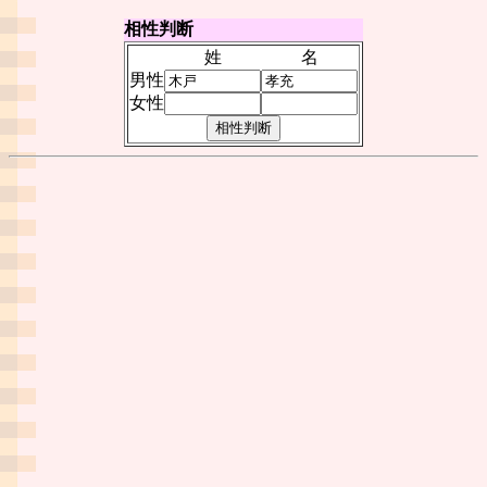
相性判断
姓
名
男性
女性