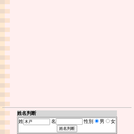
姓名判断
姓
名
性別
男
女