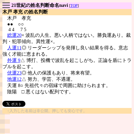
21世紀の姓名判断命名navi
[
TOP
]
木戸 孝充 の姓名判断
木戸
孝充
●● ○○
4 4 7 5
総運20
× 波乱の人生。悪い人柄ではない。勝負運あり。裁
判・犯罪傾向。異性運×。
人運11
◎ リーダーシップを発揮し良い結果を得る。意志
強く才能に恵まれる。
外運 9
△ 博打、投機で波乱を起こしがち。正論を盾にトラ
ブルを起こす。
伏運23
◎ 他人の保護もあり、将来有望。
地運12
△ 努力、学芸、不遇運。
天運 8○ 先祖代々の宿縁で周囲に助けられます。
陰陽
□ 悪くはない配列です。
↑入力した名前は非公開。押しても安心です。