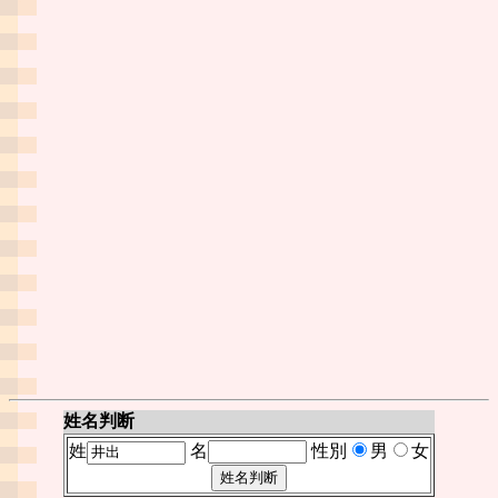
姓名判断
姓
名
性別
男
女