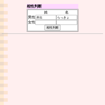
相性判断
姓
名
男性
女性