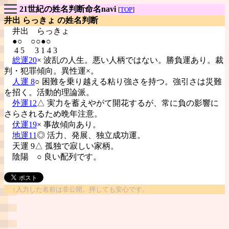
21世紀の姓名判断命名navi
[
TOP
]
井出 らっきょ の姓名判断
井出
らっきょ
●○ ○○●○
4 5 3 1 4 3
総運20
× 波乱の人生。悪い人柄ではない。勝負運あり。裁
判・犯罪傾向。異性運×。
人運 8
○ 困難を乗り越える粘り強さを持つ。強引さは災難
を招く。活動的理論派。
外運12
△ 実力を蓄えやがて開花するが、常に負の影響に
さらされるため晩年注意。
伏運19
× 事故傾向あり。
地運11
◎ 活力、発展、独立成功運。
天運 9△ 孤独で寂しい家柄。
陰陽
○ 良い配列です。
↑入力した名前は非公開。押しても安心です。