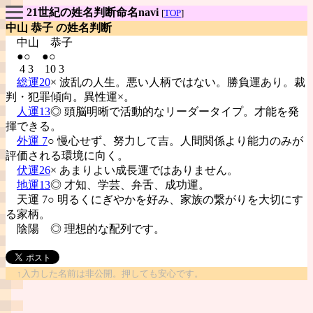
21世紀の姓名判断命名navi
[
TOP
]
中山 恭子 の姓名判断
中山
恭子
●○ ●○
4 3 10 3
総運20
× 波乱の人生。悪い人柄ではない。勝負運あり。裁
判・犯罪傾向。異性運×。
人運13
◎ 頭脳明晰で活動的なリーダータイプ。才能を発
揮できる。
外運 7
○ 慢心せず、努力して吉。人間関係より能力のみが
評価される環境に向く。
伏運26
× あまりよい成長運ではありません。
地運13
◎ 才知、学芸、弁舌、成功運。
天運 7○ 明るくにぎやかを好み、家族の繋がりを大切にす
る家柄。
陰陽
◎ 理想的な配列です。
↑入力した名前は非公開。押しても安心です。