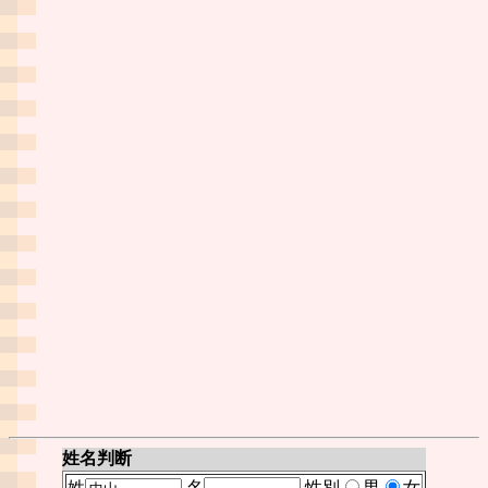
姓名判断
姓
名
性別
男
女