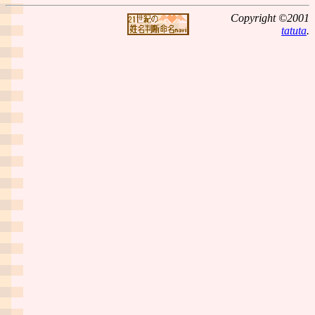
Copyright ©2001
tatuta
.