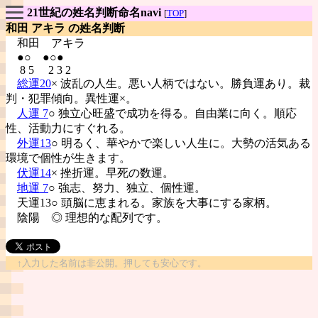
21世紀の姓名判断命名navi
[
TOP
]
和田 アキラ の姓名判断
和田
アキラ
●○ ●○●
8 5 2 3 2
総運20
× 波乱の人生。悪い人柄ではない。勝負運あり。裁
判・犯罪傾向。異性運×。
人運 7
○ 独立心旺盛で成功を得る。自由業に向く。順応
性、活動力にすぐれる。
外運13
○ 明るく、華やかで楽しい人生に。大勢の活気ある
環境で個性が生きます。
伏運14
× 挫折運。早死の数運。
地運 7
○ 強志、努力、独立、個性運。
天運13○ 頭脳に恵まれる。家族を大事にする家柄。
陰陽
◎ 理想的な配列です。
↑入力した名前は非公開。押しても安心です。