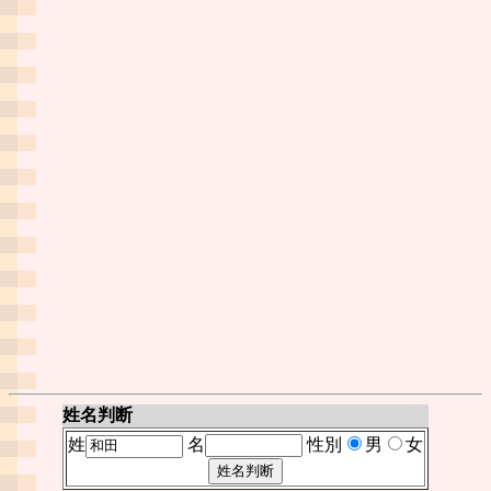
姓名判断
姓
名
性別
男
女