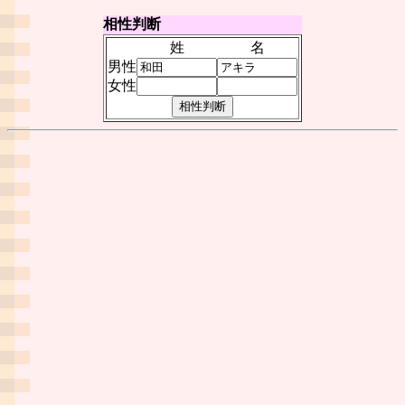
相性判断
姓
名
男性
女性