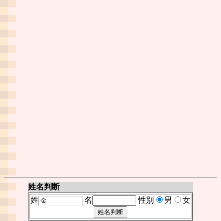
姓名判断
姓
名
性別
男
女