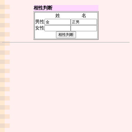
相性判断
姓
名
男性
女性