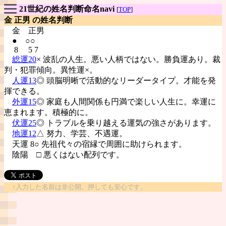
21世紀の姓名判断命名navi
[
TOP
]
金 正男 の姓名判断
金
正男
● ○○
8 5 7
総運20
× 波乱の人生。悪い人柄ではない。勝負運あり。裁
判・犯罪傾向。異性運×。
人運13
◎ 頭脳明晰で活動的なリーダータイプ。才能を発
揮できる。
外運15
◎ 家庭も人間関係も円満で楽しい人生に。幸運に
恵まれます。積極的に。
伏運25
◎ トラブルを乗り越える運気の強さがあります。
地運12
△ 努力、学芸、不遇運。
天運 8○ 先祖代々の宿縁で周囲に助けられます。
陰陽
□ 悪くはない配列です。
↑入力した名前は非公開。押しても安心です。