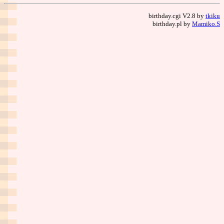
birthday.cgi V2.8 by
tkiku
birthday.pl by
Mamiko.S