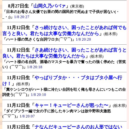
8月27日生
「
山岡久乃ババァ
」
(東京都)
「日本のお母さん女優でお茶の間の国民的で死ぬまで子供が居ない(・
_・;)」
1/8 20:27
11月12日生
「
さっ続けなさい、困ったことがあれば何でも
言うと良い。君たちは大事な労働力なんだから
」
(栃木県)
「ハート様の気さくな台詞ワロタ(⌒▽⌒)」
1/8 20:20
11月12日生
「
さあ続けなさい、困ったことがあれば言うと
良い。君たちは大事な労働力なんだから
」
(栃木県)
「ハート様の名台詞、酒場のマスターを暴力で奮ったの強く停めた（苦笑
い）(⌒▽⌒)」
1/8 20:18
11月12日生
「
やっぱりブタか・・・ブタはブタ小屋へ行
け！
」
(栃木県)
「糞ケンシロウがハート様に冷たい台詞を吐く俺も母さんにいつもこの台
詞使う(⌒▽⌒)」
1/8 20:10
11月12日生
「
キャー！キューピーさんが怒った〜
」
(栃木県)
「ダイブツラー編で女の子に扮したキン肉マンは故中野和夫激怒
(⌒▽⌒)」
1/8 20:07
11月12日生
「
ナなんだキューピーさんのお人形ではない