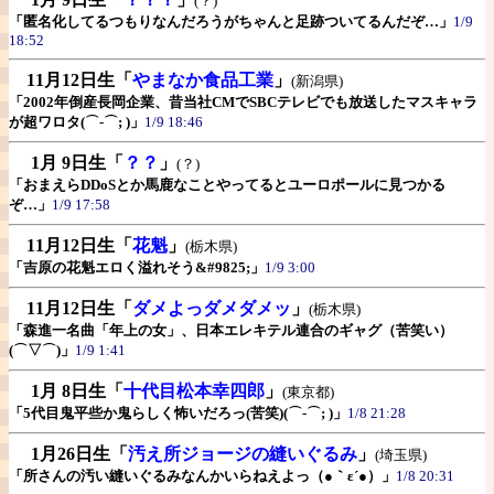
(？)
「匿名化してるつもりなんだろうがちゃんと足跡ついてるんだぞ…」
1/9
18:52
11月12日生
「
やまなか食品工業
」
(新潟県)
「2002年倒産長岡企業、昔当社CMでSBCテレビでも放送したマスキャラ
が超ワロタ(⌒-⌒; )」
1/9 18:46
1月 9日生
「
？？
」
(？)
「おまえらDDoSとか馬鹿なことやってるとユーロポールに見つかる
ぞ…」
1/9 17:58
11月12日生
「
花魁
」
(栃木県)
「吉原の花魁エロく溢れそう&#9825;」
1/9 3:00
11月12日生
「
ダメよっダメダメッ
」
(栃木県)
「森進一名曲「年上の女」、日本エレキテル連合のギャグ（苦笑い）
(⌒▽⌒)」
1/9 1:41
1月 8日生
「
十代目松本幸四郎
」
(東京都)
「5代目鬼平些か鬼らしく怖いだろっ(苦笑)(⌒-⌒; )」
1/8 21:28
1月26日生
「
汚え所ジョージの縫いぐるみ
」
(埼玉県)
「所さんの汚い縫いぐるみなんかいらねえよっ（●｀ε´●）」
1/8 20:31