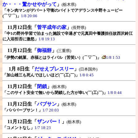
か・・・驚かせやがって
」
(栃木県)
「キン肉マンがデパート守衛のバイトでアデランス中野キューピー
(⌒▽⌒)」
1/8 20:06
11月12日生
「
菅平成年の家
」
(長野県)
「中1の野外学習で泊まった施設で辛過ぎで元真田中養護担任故西沢鈴江
に入浴拒否に激怒」
1/8 19:13
11月12日生
「
御福餅
」
(三重県)
「伊勢の銘菓、赤福とはライバル（苦笑い）(⌒▽⌒)」
1/8 1:53
1月 8日生
「
だせえプレスリー
」
(日本国外)
「加山雄三も死んでほしいほど(￣(工)￣)」
1/8 0:45
11月12日生
「
閉鎖
」
(栃木県)
「このサイト安全で無いから閉鎖した方が幸い(￣(工)￣)」
1/8 0:44
11月12日生
「
バブサン
」
(栃木県)
「バババーブサン！」
1/7 20:03
11月12日生
「
ザンパー！
」
(栃木県)
「コメントなし」
1/7 18:23