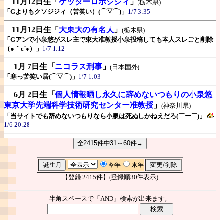
11月12日生
「
ゲッターロボジジィ
」
(栃木県)
「Gよりもクソジジィ（苦笑い）(⌒▽⌒)」
1/7 3:35
11月12日生
「
大東大の有名人
」
(栃木県)
「Gアンで小泉悠がスレ主で東大准教授小泉投稿しても本人スレごと削除
（●｀ε´●）」
1/7 1:12
1月 7日生
「
ニコラス刑事
」
(日本国外)
「寒っ苦笑い居(⌒▽⌒)」
1/7 1:03
6月 2日生
「
個人情報晒し永久に辞めないつもりの小泉悠
東京大学先端科学技術研究センター准教授
」
(神奈川県)
「当サイトでも辞めないつもりなら小泉は死ぬしかねえだろ(￣ー￣)」
1/6 20:28
今年
来年
【登録 2415件】(登録順30件表示)
半角スペースで「AND」検索が出来ます。