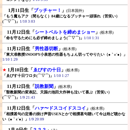
1月11日生
「
ブッチャー！
」
(日本国外)
「もう魔もアク（間もなく）84歳になるブッチャー頑張れ（苦笑い）
(⌒▽⌒)」
1/10 3:03
11月12日生
「
シートベルトを締めまショー
」
(栃木県)
「命を守るためにも必ず締めましょう(⌒▽⌒)」
1/10 1:31
11月12日生
「
男性器切断
」
(栃木県)
「東大准教授SNOOPY小泉悠の性器もちょん切ってやりたい（●｀ε´●）」
1/10 1:29
★
1月10日生
「
ゑびすの十日
」
(栃木県)
「ゑびす十日ワロタ(⌒▽⌒)」
1/10 1:27
11月12日生
「
説教新聞
」
(栃木県)
「聖教新聞の変表記、天国の池田大作神も泣いて喜ぶ（苦笑い）
(⌒▽⌒)」
1/9 21:43
11月12日生
「
ハァ〜ドスコイドスコイ
」
(栃木県)
「相撲甚句の定番の掛け声昔USENとかで相撲甚句聴いて今は殆ど聴かな
い（●｀ε´●）」
1/9 20:09
1月 9日生
「
？？？
」