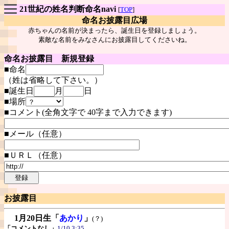
21世紀の姓名判断命名navi
[
TOP
]
命名お披露目広場
赤ちゃんの名前が決まったら、誕生日を登録しましょう。
素敵な名前をみなさんにお披露目してくださいね。
命名お披露目 新規登録
■命名
（姓は省略して下さい。）
■誕生日
月
日
■場所
■コメント(全角文字で 40字まで入力できます)
■メール（任意）
■ＵＲＬ（任意）
お披露目
1月20日生
「
あかり
」
(？)
「コメントなし」
1/10 3:35