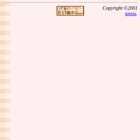
Copyright ©2001
tatuta
.