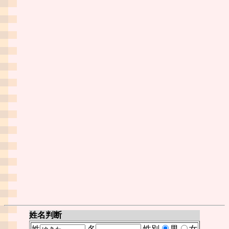
姓名判断
姓
名
性別
男
女