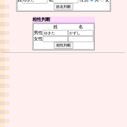
相性判断
姓
名
男性
女性