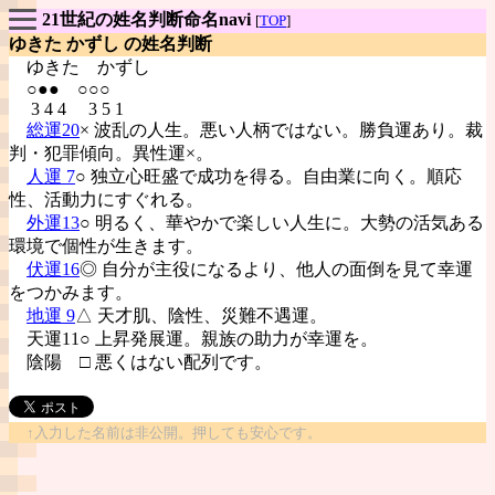
21世紀の姓名判断命名navi
[
TOP
]
ゆきた かずし の姓名判断
ゆきた
かずし
○●● ○○○
3 4 4 3 5 1
総運20
× 波乱の人生。悪い人柄ではない。勝負運あり。裁
判・犯罪傾向。異性運×。
人運 7
○ 独立心旺盛で成功を得る。自由業に向く。順応
性、活動力にすぐれる。
外運13
○ 明るく、華やかで楽しい人生に。大勢の活気ある
環境で個性が生きます。
伏運16
◎ 自分が主役になるより、他人の面倒を見て幸運
をつかみます。
地運 9
△ 天才肌、陰性、災難不遇運。
天運11○ 上昇発展運。親族の助力が幸運を。
陰陽
□ 悪くはない配列です。
↑入力した名前は非公開。押しても安心です。