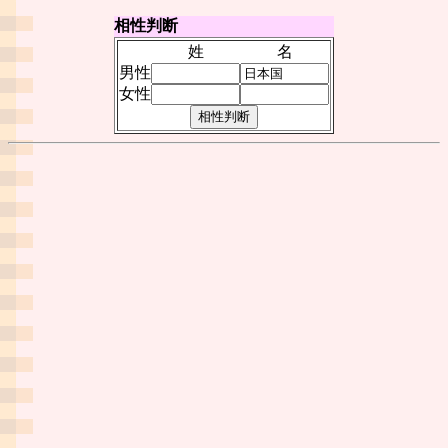
相性判断
姓
名
男性
女性