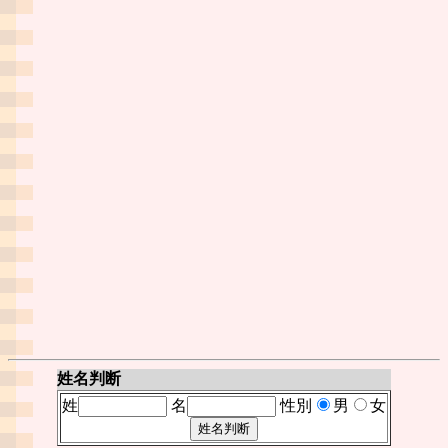
姓名判断
姓
名
性別
男
女