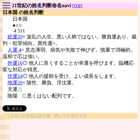
21世紀の姓名判断命名navi
[
TOP
]
日本国 の姓名判断
日本国
●○○
4 511
総運20
× 波乱の人生。悪い人柄ではない。勝負運あり。裁
判・犯罪傾向。異性運×。
人運 4
× 意志薄弱、病気や失敗で伸びず。慎重で消極的。
温和で芯は強い。
外運16
◎ 他人に良くすることが幸運を呼びます。臨機応
変な対応が得意。
伏運24
◎ 他人の援助を受け、よい成長をします。
地運20
× 陰性、勝負、浮沈運。
天運△
陰陽
□ 悪くはない配列です。
↑入力した名前は非公開。押しても安心です。