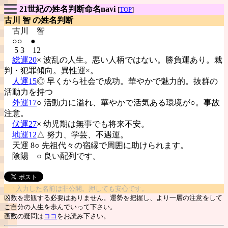
21世紀の姓名判断命名navi
[
TOP
]
古川 智 の姓名判断
古川
智
○○ ●
5 3 12
総運20
× 波乱の人生。悪い人柄ではない。勝負運あり。裁
判・犯罪傾向。異性運×。
人運15
◎ 早くから社会で成功。華やかで魅力的。抜群の
活動力を持つ
外運17
○ 活動力に溢れ、華やかで活気ある環境が○。事故
注意。
伏運27
× 幼児期は無事でも将来不安。
地運12
△ 努力、学芸、不遇運。
天運 8○ 先祖代々の宿縁で周囲に助けられます。
陰陽
○ 良い配列です。
↑入力した名前は非公開。押しても安心です。
凶数を悲観する必要はありません。運勢を把握し、より一層の注意をして
ご自分の人生を歩んでいって下さい。
画数の疑問は
ココ
をお読み下さい。