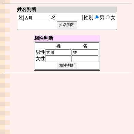
姓名判断
姓
名
性別
男
女
相性判断
姓
名
男性
女性