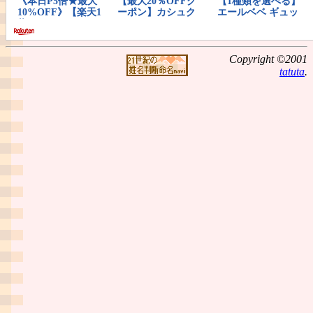
Copyright ©2001
tatuta
.